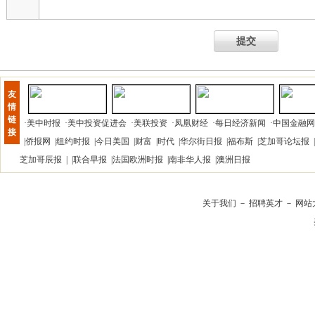
提交
友
情
链
·
美中时报
·
美中投资促进会
·
美联投资
·
凤凰财经
·
每日经济新闻
·
中国金融网
接
|
侨报网
|
纽约时报
|
今日美国
|
财富
|
时代
|
华尔街日报
|
福布斯
|
芝加哥论坛报
|
芝加哥辰报
| |
联合早报
|
法国欧洲时报
|
南非华人报
|
澳洲日报
关于我们
－
招聘英才
－
网站