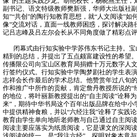
像”的主题实践沙龙。胡艳校长，杨晓燕主任，
副书记、语文特级教师樊新强，华师大出版社副编
知”“共创”的陶行知教育思想，就“人文阅读”如
像”交流对话，直面一线教师困惑，探讨解决路
记吕志峰及吕左尔会长从不同角度做了精彩点
闭幕式由行知实验中学苏伟东书记主持。宝
精到的总结，并提出了五点颇富建设性的希望
传播限公司向宝山区教育局捐赠十万元数字人
行签约仪式。行知实验中学陶梦剧社的学生表
志祥会长作最后的学术总结。他赞赏年过八旬的
作和推广中所作的贡献，肯定詹丹教授所说的“
的地位，将叶丽新教授提出的“自主阅读”诠释为“
来”，期待中华书局这个百年出版品牌在给中小
中提供精神食粮，并以“六经注我”诠释了实践论
教育由学生单向地听老师教与自己通过自主阅
阅读主要应落实为纸质阅读，它是课文的深阅
浅阅读的统一，是“我注六经”、探明对象本意与