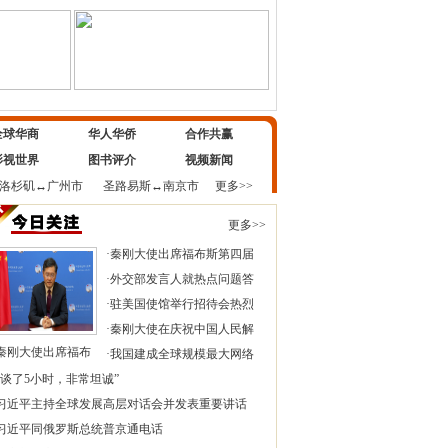
全球华商
华人华侨
合作共赢
影视世界
图书评介
视频新闻
洛杉矶
↔
广州市
圣路易斯
↔
南京市
更多>>
更多>>
·
秦刚大使出席福布斯第四届
·
外交部发言人就热点问题答
·
驻美国使馆举行招待会热烈
·
秦刚大使在庆祝中国人民解
秦刚大使出席福布
·
我国建成全球规模最大网络
“谈了5小时，非常坦诚”
习近平主持全球发展高层对话会并发表重要讲话
习近平同俄罗斯总统普京通电话