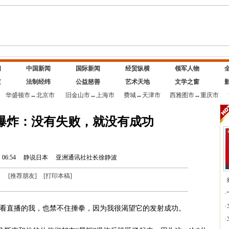
闻
中国新闻
国际新闻
经贸纵横
领军人物
查
法制经纬
公益慈善
艺术天地
文学之窗
华盛顿市
↔
北京市
旧金山市
↔
上海市
费城
↔
天津市
西雅图市
↔
重庆市
”爆炸：没有失败，就没有成功
06:54
静说日本
亚洲通讯社社长徐静波
[
推荐朋友
]
[
打印本稿
]
·
·
看直播的我，也禁不住捶拳，因为我很渴望它的发射成功。
·