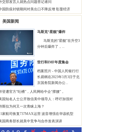
外交部发言人就热点问题答记者问
中国防疫封锁期间对美出口不降反增 彰显经济
美国新闻
马斯克“星舰”爆炸
马斯克的“星舰”在升空3
分钟后爆炸了，...
世行和IMF年度集会
档案照片 - 中国人民银行行
长易纲在2023年3月3日于北
京国务院新闻办公...
拜登遭官方“吐槽”，人民网给中企“撑腰”，
美国知名人士公开致信美中领导人：呼吁加强对
特斯拉为何又一次青睐上海？
11家航司恢复737MAX运营 波音增强在华该机型
美国商务部长就美中竞争与合作发表演讲