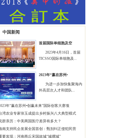
中国新闻
首届国际单细胞及空
2023年4月16日，首届
TICSSO国际单细胞及...
2023年“赢在苏州•
为进一步加快集聚海内
外高层次人才和团队...
2023年“赢在苏州•创赢未来”国际创客大赛项
台湾农业专家张玉成提出乡村振兴八大典型模式
沈群亲历：中美两国医疗差异有多大？
海南支持民企发展全国首创：甄别纠正侵犯民营
重要发现：河南商丘宋国故城“城摞城”