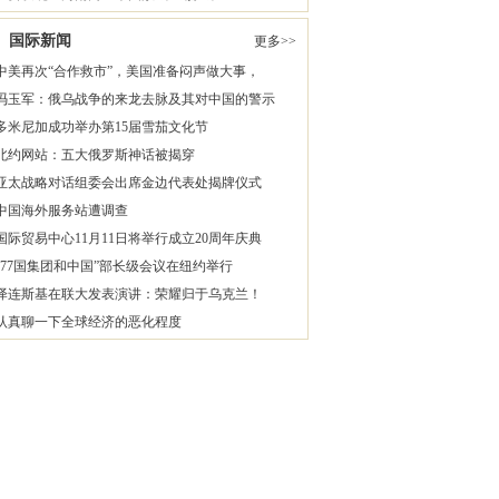
国际新闻
更多>>
中美再次“合作救市”，美国准备闷声做大事，
冯玉军：俄乌战争的来龙去脉及其对中国的警示
多米尼加成功举办第15届雪茄文化节
北约网站：五大俄罗斯神话被揭穿
亚太战略对话组委会出席金边代表处揭牌仪式
中国海外服务站遭调查
国际贸易中心11月11日将举行成立20周年庆典
“77国集团和中国”部长级会议在纽约举行
泽连斯基在联大发表演讲：荣耀归于乌克兰！
认真聊一下全球经济的恶化程度