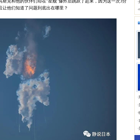
克和他的伙伴们却在“星舰”爆炸后跳跃了起来，因为这一次3分
·
且让他们知道了问题到底出在哪里？
·
·
·
·
·
·