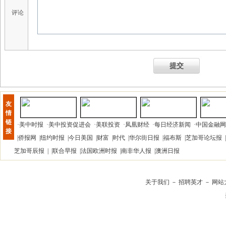
评论
提交
友
情
链
·
美中时报
·
美中投资促进会
·
美联投资
·
凤凰财经
·
每日经济新闻
·
中国金融网
接
|
侨报网
|
纽约时报
|
今日美国
|
财富
|
时代
|
华尔街日报
|
福布斯
|
芝加哥论坛报
|
芝加哥辰报
| |
联合早报
|
法国欧洲时报
|
南非华人报
|
澳洲日报
关于我们
－
招聘英才
－
网站