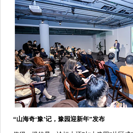
“山海奇‘豫’记，豫园迎新年”发布