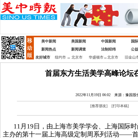
美中新闻
美国新闻
中国新闻
国
新闻热点
新闻调查
法制经纬
公
友好城市
纽约市
↔
北京市
华盛顿市
↔
北京市
旧金山
首届东方生活美学高峰论坛
2022年11月19日 06:02
来源：豫园股
[
推荐朋友
]
[
打印本稿
]
11月19日，由上海市美学学会、上海国际时
主办的第十一届上海高级定制周系列活动——首