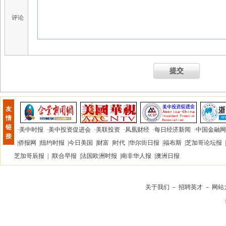
评论
提交
友
情
链
·
美中时报
·
美中投资促进会
·
美联投资
·
凤凰财经
·
每日经济新闻
·
中国金融网
接
|
侨报网
|
纽约时报
|
今日美国
|
财富
|
时代
|
华尔街日报
|
福布斯
|
芝加哥论坛报
|
芝加哥辰报
| |
联合早报
|
法国欧洲时报
|
南非华人报
|
澳洲日报
关于我们
－
招聘英才
－
网站