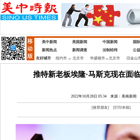
美中新闻
美国新闻
中国新闻
国
新闻热点
新闻调查
法制经纬
公
友好城市
纽约市
↔
北京市
华盛顿市
↔
北京市
旧金山
推特新老板埃隆·马斯克现在面
2022年10月28日 05:34
来源：美南新闻
[
推荐朋友
]
[
打印本稿
]