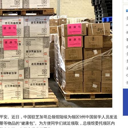
·
·
·
·
·
·
·
·
·
·
安。近日，中国驻芝加哥总领馆陆续为领区9州中国留学人员发送
册等物品的“健康包”。为方便同学们就近领取，总领馆委托领区内