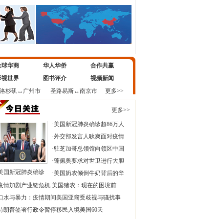
全球华商
华人华侨
合作共赢
影视世界
图书评介
视频新闻
洛杉矶
↔
广州市
圣路易斯
↔
南京市
更多>>
更多>>
·
美国新冠肺炎确诊超86万人
·
外交部发言人耿爽面对疫情
·
驻芝加哥总领馆向领区中国
·
蓬佩奥要求对世卫进行大胆
美国新冠肺炎确诊
·
美国奶农倾倒牛奶背后的辛
疫情加剧产业链危机 美国猪农：现在的困境前
口水与暴力：疫情期间美国亚裔受歧视与骚扰事
特朗普签署行政令暂停移民入境美国60天