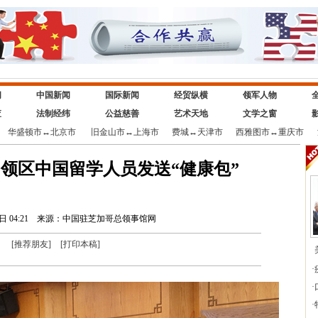
闻
中国新闻
国际新闻
经贸纵横
领军人物
查
法制经纬
公益慈善
艺术天地
文学之窗
华盛顿市
↔
北京市
旧金山市
↔
上海市
费城
↔
天津市
西雅图市
↔
重庆市
领区中国留学人员发送“健康包”
 04:21
来源：中国驻芝加哥总领事馆网
[
推荐朋友
]
[
打印本稿
]
·
·
·