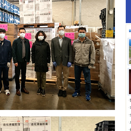
·
·
·
·
·