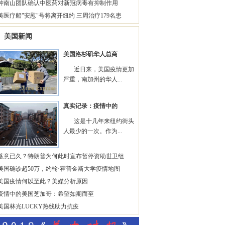
钟南山团队确认中医药对新冠病毒有抑制作用
美医疗船"安慰"号将离开纽约 三周治疗179名患
美国新闻
美国洛杉矶华人总商
近日来，美国疫情更加
严重，南加州的华人...
真实记录：疫情中的
这是十几年来纽约街头
人最少的一次。作为...
蓄意已久？特朗普为何此时宣布暂停资助世卫组
美国确诊超50万，约翰·霍普金斯大学疫情地图
美国疫情何以至此？美媒分析原因
疫情中的美国芝加哥：希望如期而至
美国林光LUCKY热线助力抗疫