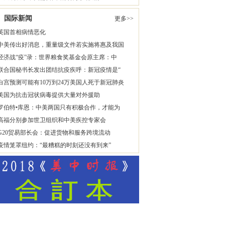
国际新闻
更多>>
英国首相病情恶化
中美传出好消息，重量级文件若实施将惠及我国
经济战“疫”录：世界粮食奖基金会原主席：中
联合国秘书长发出团结抗疫疾呼：新冠疫情是“
白宫预测可能有10万到24万美国人死于新冠肺炎
美国为抗击冠状病毒提供大量对外援助
罗伯特•库恩：中美两国只有积极合作，才能为
高福分别参加世卫组织和中美疾控专家会
G20贸易部长会：促进货物和服务跨境流动
疫情笼罩纽约：“最糟糕的时刻还没有到来”