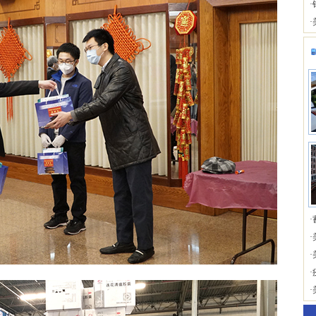
·
·
·
·
·
·
·