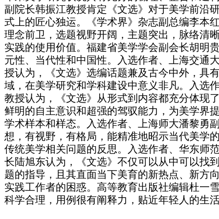
副院长韩振江教授肯定《文选》对于美学前沿
式上的匠心独运。《学术界》杂志副总编李本
理念前卫，选题视野开阔，主题突出，脉络清
实践的使用价值。福建省美学学会副会长胡明
元性、当代性和中国性。入选作者、上海交通
授认为，《文选》选编话题兼及古今中外，具
域，在美学研究和学科建设中意义非凡。入选
教授认为，《文选》从形式到内容都充分体现
鲜明的自主意识和超强的驾驭能力，为美学界
学术样本和样态。入选作者、上海师大潘黎勇
想，有视野，有格局，能精准地昭示当代美学
传统美学相关问题的反思。入选作者、华东师
长陆旭东认为，《文选》不仅可以从中可以找
题的指导，且其直面当下美育的新热点、新方
实践工作者的困惑。高等教育出版社编辑杜一
科学合理，用例很有阐释力，贴近年轻人的生