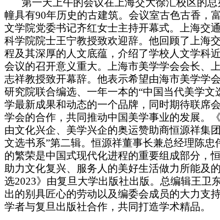
第一天上午的会议在上海交大徐汇校区的总
幢具有90年历史的古建筑。会议室古色古香，
文学院党委书记齐红女士主持开幕式。上海交
科学院院士王宁教授致欢迎辞。他回顾了上海
程及其深厚的人文底蕴，介绍了学校人文学科
会议的召开意义重大。上海市美学学会会长、
志祥教授致开幕辞。他表示希望由海市美学学
研究院联合编选、一年一本的“中国当代美学文
学最新成果和动态的一个品牌，同时期待联席
学会的合作，共同推动中国美学事业的发展。《中
由文化兴企、美学兴企的奥运赞助商恒源祥集团
文选书系”第二辑。恒源祥董事长兼总经理陈忠
的繁荣是中国式现代化进程的重要组成部分，
助力文化复兴、服务人的美好生活做力所能及
选2023》由复旦大学出版社出版。总编辑王卫
出的别具匠心的劳动以及编委会成员的大力支
学者与复旦出版社合作，共同打造学术精品。