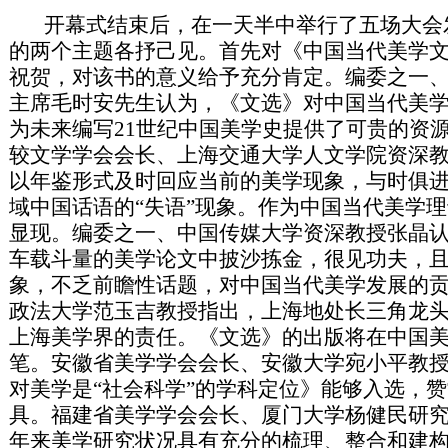
开幕式结束后，在一天半中举行了五场大会
的两个主题各抒己见。首先对《中国当代美学文选
祝贺，对该书的意义给予充分肯定。编委之一
主席毛时安先生认为，《文选》对中国当代美
为未来编写21世纪中国美学史提供了可贵的资
较文学学会会长、上海交通大学人文学院资深
以年鉴形式及时回应当前的美学现象，与时俱
域中国话语的“失语”现象。作为中国当代美学
显现。编委之一、中国传媒大学资深教授张晶
车载斗量的美学论文中披沙拣金，很见功夫，
象，不乏前瞻性话题，对中国当代美学发展的
政法大学范玉吉教授指出，上海地处长三角龙
上海美学界的责任。《文选》的出版将在中国
笔。安徽省美学学会会长、安徽大学宛小平教
对美学是“社会科学”的学科定位》能够入选，
具。福建省美学学会会长、厦门大学杨健民研
年来美学研究状况具有充分的梳理、整合和建