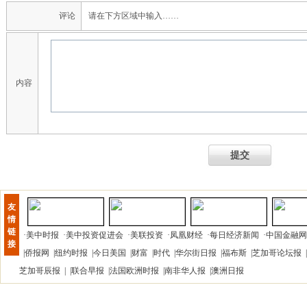
评论
请在下方区域中输入……
内容
提交
友
情
链
·
美中时报
·
美中投资促进会
·
美联投资
·
凤凰财经
·
每日经济新闻
·
中国金融网
接
|
侨报网
|
纽约时报
|
今日美国
|
财富
|
时代
|
华尔街日报
|
福布斯
|
芝加哥论坛报
|
芝加哥辰报
| |
联合早报
|
法国欧洲时报
|
南非华人报
|
澳洲日报