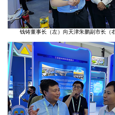
钱铸董事长（左）向天津朱鹏副市长（