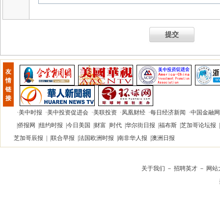
提交
友
情
链
接
·
美中时报
·
美中投资促进会
·
美联投资
·
凤凰财经
·
每日经济新闻
·
中国金融网
|
侨报网
|
纽约时报
|
今日美国
|
财富
|
时代
|
华尔街日报
|
福布斯
|
芝加哥论坛报
|
芝加哥辰报
| |
联合早报
|
法国欧洲时报
|
南非华人报
|
澳洲日报
关于我们
－
招聘英才
－
网站