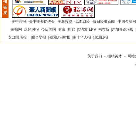
情
链
接
·
美中时报
·
美中投资促进会
·
美联投资
·
凤凰财经
·
每日经济新闻
·
中国金融网
|
侨报网
|
纽约时报
|
今日美国
|
财富
|
时代
|
华尔街日报
|
福布斯
|
芝加哥论坛报
|
芝加哥辰报
| |
联合早报
|
法国欧洲时报
|
南非华人报
|
澳洲日报
关于我们
－
招聘英才
－
网站