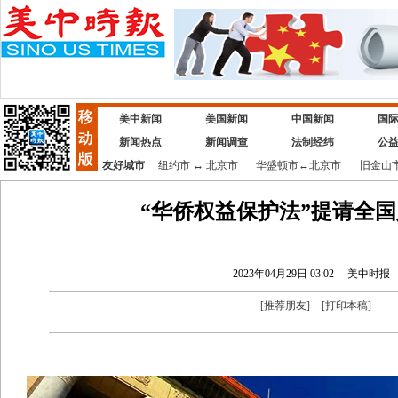
美中新闻
美国新闻
中国新闻
国
新闻热点
新闻调查
法制经纬
公
友好城市
纽约市
↔
北京市
华盛顿市
↔
北京市
旧金山
“华侨权益保护法”提请全
2023年04月29日 03:02
美中时报
[
推荐朋友
]
[
打印本稿
]