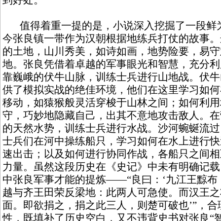
到好处。
值得着重一提的是，小说深入挖掘了一段鲜为
今张良镇一带作为汉朝根据地练兵打仗的故事。
的土地，山川秀美，如诗如画，地势险要，易守
地。张良凭借着卓越的军事眼光和智慧，充分利
靠巍峨的伏牛山脉，训练士兵进行山地战。伏牛
供了模拟实战的绝佳环境，他们在这里学习如何
移动，如猿猴般灵活穿梭于山林之间；如何利用
守，巧妙地隐藏自己，出其不意地攻击敌人。在
的天然水势，训练士兵进行水战。沙河蜿蜒流过
士兵们在河中操练船只，学习如何在水上进行快
速出击；以及如何进行协同作战，各船只之间相
力量。虽然这段历史在《史记》中未有明确记载
中张良军事才能的提炼——“良曰：‘九江王黥
越与齐王田荣反梁地：此两人可急使。而汉王之
面。即欲捐之，捐之此三人，则楚可破也’”，
性，既填补了历史空白，又不违背史书对张良“