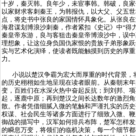
十岁，秦灭韩。良年少，未宦事韩。韩破，良家
以家财求客刺秦王，为韩报仇，以大父、父五世
点，将史书中张良的家国情怀具象化。从张良在
海君谋划博浪沙刺秦，作者紧扣《史记》中“得
秦皇帝东游，良与客狙击秦皇帝博浪沙中，误中
理想象，让这位身负国仇家恨的贵族子弟形象跃
实与艺术化演绎，使读者既能触摸到历史的厚重
力。
小说以楚汉争霸为宏大而厚重的时代背景，将
的历史栩栩如生地呈现在读者眼前。从秦朝末年
变，百姓们在水深火热中奋起反抗；到刘邦、项
起，逐鹿中原；再到楚汉之间长达数年的激烈角
散。作者凭借细腻入微的笔触和严谨扎实的历史
权谋、社会民生等诸多方面进行了细致入微、鞭
御战的描写中，汉军如何排兵布阵，楚军怎样发
的瞬息万变，将领们的临机决策，每一个细节都