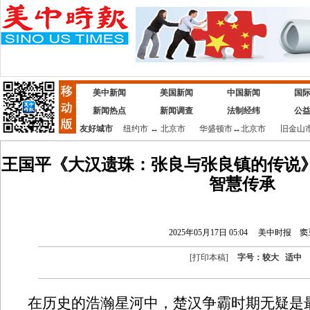
美中新闻
美国新闻
中国新闻
国
新闻热点
新闻调查
法制经纬
公
友好城市
纽约市
↔
北京市
华盛顿市
↔
北京市
旧金山
王国平《大汉遗珠：张良与张良镇的传说
智慧传承
2025年05月17日 05:04
美中时报
窦
[
打印本稿
]
字号：
较大
适中
在历史的浩瀚星河中，楚汉争霸时期无疑是最