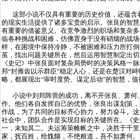
这部小说不仅具有重要的历史价值，还蕴含着
的现实生活提供了诸多宝贵的启示。张良的智慧
有重要的借鉴意义。在竞争激烈的职场和复杂多
临各种挑战和困难，仿佛置身于没有硝烟的战场
样，在困境中保持冷静，不被困难和压力所打倒
茧，找出问题关键所在，然后运用智慧制定出切
《史记》中张良面对复杂局势时的决策风格一脉
邦“封雍齿以示群臣”稳定人心，还是在楚汉对
略，都展现出“审时度势、谋定后动”的智慧，
小说中刘邦阵营的成功，离不开张良、萧何、
作。他们各自发挥自己的优势，张良出谋划策，
作战，为了共同的目标齐心协力，努力奋斗。这
社会中，团队合作是实现目标的关键所在。《史
一，未知其二。夫运筹策帷帐之中，决胜于千里
家，抚百姓，给餽饟，不绝粮道，吾不如萧何。