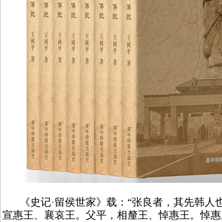
《史记·留侯世家》载：“张良者，其先韩人
宣惠王、襄哀王。父平，相釐王、悼惠王。悼惠