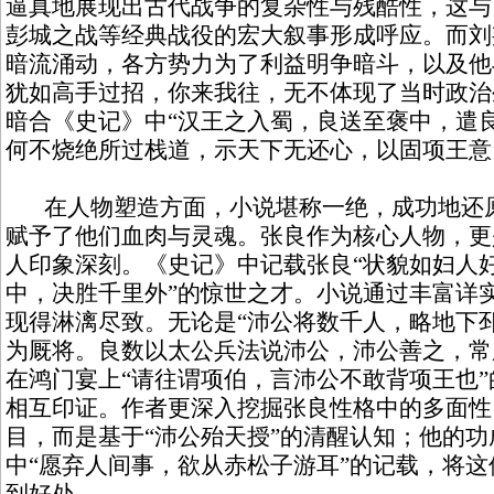
逼真地展现出古代战争的复杂性与残酷性，这与
彭城之战等经典战役的宏大叙事形成呼应。而刘
暗流涌动，各方势力为了利益明争暗斗，以及他
犹如高手过招，你来我往，无不体现了当时政治
暗合《史记》中“汉王之入蜀，良送至褒中，遣
何不烧绝所过栈道，示天下无还心，以固项王意’
在人物塑造方面，小说堪称一绝，成功地还原
赋予了他们血肉与灵魂。张良作为核心人物，更
人印象深刻。《史记》中记载张良“状貌如妇人好
中，决胜千里外”的惊世之才。小说通过丰富详
现得淋漓尽致。无论是“沛公将数千人，略地下
为厩将。良数以太公兵法说沛公，沛公善之，常
在鸿门宴上“请往谓项伯，言沛公不敢背项王也
相互印证。作者更深入挖掘张良性格中的多面性
目，而是基于“沛公殆天授”的清醒认知；他的
中“愿弃人间事，欲从赤松子游耳”的记载，将