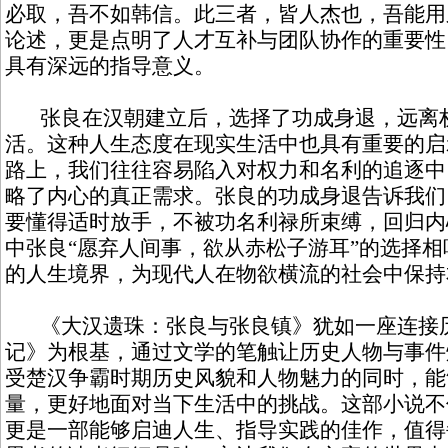
必取，吾不如韩信。此三者，皆人杰也，吾能用
论述，更是点明了人才互补与团队协作的重要性
具有深远的指导意义。
张良在汉朝建立后，选择了功成身退，远离权
活。这种人生态度在现实生活中也具有重要的启
路上，我们往往容易陷入对权力和名利的追逐中
略了内心的真正需求。张良的功成身退告诉我们
要懂得适时放手，不被功名利禄所束缚，回归内
中张良“愿弃人间事，欲从赤松子游耳”的选择
的人生境界，为现代人在物欲横流的社会中保持
《大汉遗珠：张良与张良镇》犹如一座连接历
记》为根基，通过文学的笔触让历史人物与事件
受楚汉争霸时期历史风貌和人物魅力的同时，能
量，更好地面对当下生活中的挑战。这部小说不
更是一部能够启迪人生、指导实践的佳作，值得