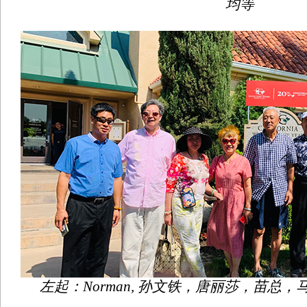
均等
左起：Norman, 孙文铁，唐丽莎，苗总