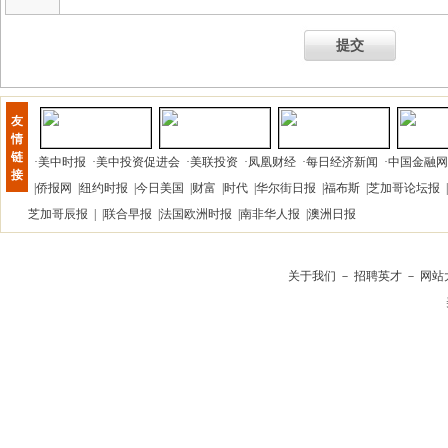
提交
友
情
链
·
美中时报
·
美中投资促进会
·
美联投资
·
凤凰财经
·
每日经济新闻
·
中国金融网
接
|
侨报网
|
纽约时报
|
今日美国
|
财富
|
时代
|
华尔街日报
|
福布斯
|
芝加哥论坛报
|
芝加哥辰报
| |
联合早报
|
法国欧洲时报
|
南非华人报
|
澳洲日报
关于我们
－
招聘英才
－
网站