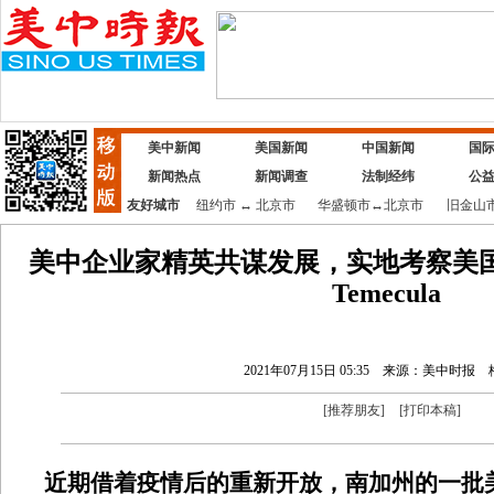
美中新闻
美国新闻
中国新闻
国
新闻热点
新闻调查
法制经纬
公
友好城市
纽约市
↔
北京市
华盛顿市
↔
北京市
旧金山
美中企业家精英共谋发展，实地考察美国新兴
Temecula
2021年07月15日 05:35
来源：美中时报
[
推荐朋友
]
[
打印本稿
]
近期借着疫情后的重新开放，南加州的一批美