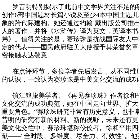
罗昔明特别揭示了此前中文学界关注不足的事
创作6部中国题材长篇小说及至少4本中国主题
象的跨代际建构。她还通过约翰·戴出版公司推
人的著作，并将《水浒传》译为英文，英译本书
弟》。值得关注的是，赛珍珠是抗战国际友人中
定的代表——国民政府驻美大使授予其荣誉奖章
密接触表达敬意。
在点评环节，多位学者先后发言，从不同维度
的认识，一致认为赛珍珠是中美文化交流的成功
镇江籍旅美学者、《再见赛珍珠》作者徐和平
文化交流的成功典范，她在中国走向世界、扩大
重要角色。“赛珍珠研究非常有历史意义，也非
昔明的研究有新的材料、新的视野，未来还有更
美文化交往中，赛珍珠堪称佼佼者。徐和平用四
献——“全时段、多维度、尽全力、有效性”。