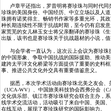
卢章平还指出，罗昔明将赛珍珠与同时代同类
珍珠的美国身份、中国经历、中立立场以及人道
珠拥有诺奖得主、畅销书作家等多重光环，其政
种长期连续性不限于抗战时期，至今仍有启发意
家荒芜的女儿林玉女士将父亲翻译的赛珍珠《生
出版，该书也是赛珍珠关于抗战题材的小说，值
与会学者一直认为，这次云上会议为赛珍珠抗
的中国形象、争取中国抗战的国际援助、推动美
建跨太平洋文化桥梁等方面提供了重要的史料框
事、推进公共文化外交具有重要借鉴意义。
据悉，本次学术活动由赛珍珠北美之友会、
（UCA-WV）、中国旅美科技协会西弗分会（C
文化俱乐部、镇江市赛珍珠研究会联合主办，系
线学术交流活动，活动吸引了来自中国、美国、
在线互动，展现了赛珍珠研究的国际影响力。