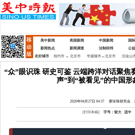
美中新闻
美国新闻
中国新闻
国
新闻热点
新闻调查
法制经纬
公
友好城市
纽约市
↔
北京市
华盛顿市
↔
北京市
旧金山
“众”眼识珠 研史可鉴 云端跨洋对话聚焦
声”到“被看见”的中国形
2026年04月27日 04:37
赛珍珠研究会
[
打印本稿
]
字号：
较大
适中