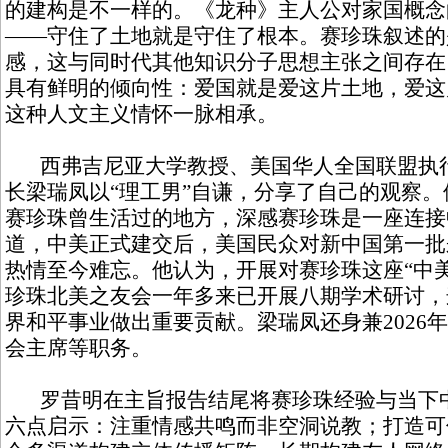
的建构是不一样的。《龙种》主人公对家国概念
——守住了土地就是守住了根本。赛珍珠叙述的
感，这与同时代其他知识分子思想主张之间存在
具有鲜明的倾向性：爱国就是爱这片土地，爱这
这种人文主义情怀一脉相承。
西弗吉尼亚大学教授、美国华人全国联盟执行
长梁瑞凤以“理工男”自谦，分享了自己的观察
赛珍珠曾生活过的地方，深感赛珍珠是一座连接
道，中美正式建交后，美国民众对新中国第一批
热情至今难忘。他认为，开展对赛珍珠这座“中
珍珠北美之友会一年多来已开展八期学术研讨，
界和平事业做出重要贡献。梁瑞凤还身兼2026
会主席等职务。
罗昔明在主旨报告结尾将赛珍珠经验与当下中
六点启示：注重情感共鸣而非空洞说教；打造可