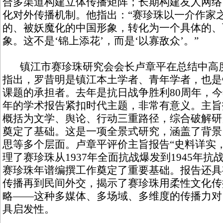
合多渠道构建立体传播矩阵；长期构建友人网络
化对外传播机制。他指出：“赛珍珠以一介作家
的、被妖魔化的中国形象，转化为一个具体的、
象。这不是‘锦上添花’，而是‘以寡敌众’。”
镇江市赛珍珠研究会会长卢章平在总结中高度
指出，罗昔明是镇江本土学者、青年学者，也是
课题的承担者。去年是抗日战争胜利80周年，今
年的学术报告紧扣时代主题，非常有意义。主旨
概括为文学、舆论、行动三重路径，综合破解研
奠定了基础。这是一项全景式研究，涵盖了背景
思等多个层面。卢章平评价主旨报告“史料详实
理了赛珍珠从1937年全面抗战爆发到1945年
赛珍珠年谱编撰工作奠定了重要基础。报告还具
传播再到民间外交，揭示了赛珍珠用柔性文化传
略——这种多媒体、多场域、多维度的传播力对
具启发性。