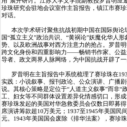
用”展开研讨。江苏大学文学院副教授罗昔明应
珍珠研究会驻地会议室作主旨报告，镇江市赛珍
对话。
本次学术研讨聚焦抗战初期中国在国际舆论
国“孤立主义”政治共识、“黄祸论”妖魔化华人
势、以及欧洲战事对西方注意力的抢占。罗昔明
跨文化身份和四重影响力——畅销书作家、公益
导者、政文两界人脉网络，为中国抗战开辟了一
罗昔明在主旨报告中系统梳理了赛珍珠在1937
实践：小说叙事、报刊政论、公众演讲、广播剧
说。其核心策略是定位于“人道主义叙事”而非“
工、妇女等不同群体设置差异化情感切口，形成
赛珍珠发起的美国对华急救委员会仅数日即募得首
席演讲筹款超10万美元；1937至1945年美国民
元。1943年美国国会废除《排华法案》，赛珍