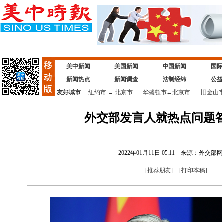
美中新闻
美国新闻
中国新闻
国
新闻热点
新闻调查
法制经纬
公
友好城市
纽约市
↔
北京市
华盛顿市
↔
北京市
旧金山
外交部发言人就热点问题
2022年01月11日 05:11
来源：外交部
[
推荐朋友
]
[
打印本稿
]