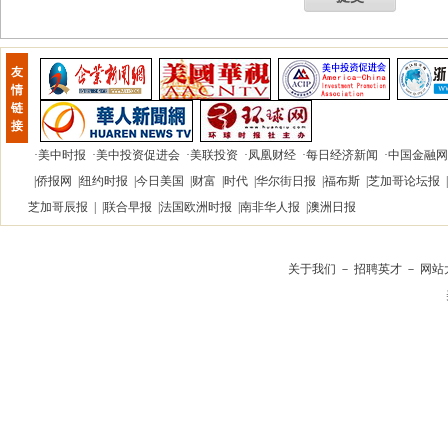
友
情
链
接
·
美中时报
·
美中投资促进会
·
美联投资
·
凤凰财经
·
每日经济新闻
·
中国金融网
|
侨报网
|
纽约时报
|
今日美国
|
财富
|
时代
|
华尔街日报
|
福布斯
|
芝加哥论坛报
|
芝加哥辰报
| |
联合早报
|
法国欧洲时报
|
南非华人报
|
澳洲日报
关于我们
－
招聘英才
－
网站