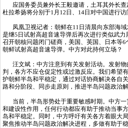
应国务委员兼外长王毅邀请，土耳其外长查
杜拉希扬将分别于1月12日、14日对中国进行访
凤凰卫视记者：朝鲜在11日清晨向东部海域
是继5日试射高超音速导弹后再次进行类似武力
召开朝核问题闭门磋商，美国、英国、日本等6
朝鲜试射高超音速导弹。中方对此持何立场？
汪文斌：中方注意到有关发射活动。发射物
判，各方不应仓促定性或过激反应。我们希望
护朝鲜半岛和平稳定，通过对话协商解决各自关
路和分阶段、同步走原则，推进半岛问题政治
当前，半岛形势处于重要敏感时期。中方一
和建设性作用，任何行动都应有助于推动当事
岛和平稳定。同时，中方呼吁有关各方着眼大
聚焦推动半岛问题政治解决进程，多做有助于