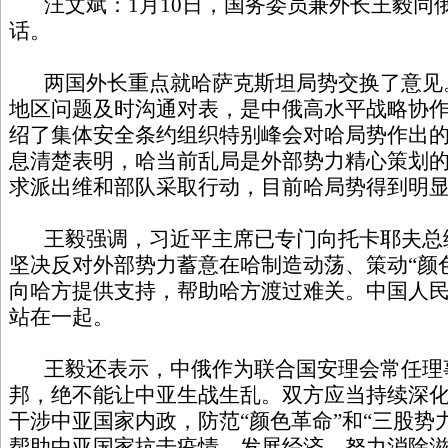
汪文斌：1月10日，国务委员兼外长王毅同
话。
两国外长重点就哈萨克斯坦局势交换了意见
地区问题及时沟通对表，是中俄高水平战略协
绍了集体安全条约组织特别峰会对哈局势作出
息清楚表明，哈当前乱局是外部势力精心策划
求派出维和部队采取行动，目前哈局势得到明
王毅强调，习近平主席已专门向托卡耶夫总
坚决反对外部势力蓄意在哈制造动荡、策动“颜
向哈方提供支持，帮助哈方渡过难关。中国人
站在一起。
王毅还表示，中俄作为联合国安理会常任理
邦，绝不能让中亚生战生乱。双方应当持续深
干涉中亚国家内政，防范“颜色革命”和“三股势
帮助中亚国家抗击疫情、发展经济，努力消除