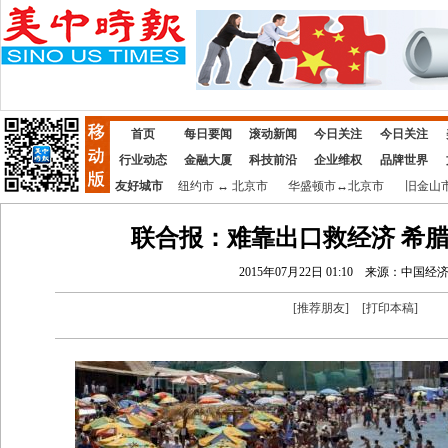
首页
每日要闻
滚动新闻
今日关注
今日关注
行业动态
金融大厦
科技前沿
企业维权
品牌世界
友好城市
纽约市
↔
北京市
华盛顿市
↔
北京市
旧金山
联合报：难靠出口救经济 希
2015年07月22日 01:10
来源：中国经
[
推荐朋友
]
[
打印本稿
]