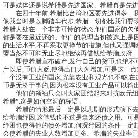
可是媒体还是说希腊是先进国家。希腊真是先进
在四十年前,希腊比台湾地区要先进得多。我
像我当时是以脚踏车代步,希腊一切都比我们要
希腊人处在一个非常可怜的状态,他们国家的欠债是
都是要在最近还的。他们的总理当初被选上,是
的生活水平,不再采取更撙节的措施,但他又强
盟当然不可能无止尽地继续再借钱给希腊政府
即使希腊宣布破产,发行自己的货币,也绝不
产以后,币值大贬,使得出口大为增加,可是这一
一个没有工业的国家,光靠农业和观光也不够,
币是无济于事的,因为根本没有工业产品可以输
他们的领袖只会叫大家团结起来对抗欧元组织
希腊”,这是如何空洞的标语。
希腊的情形最后一定是以悲剧的形式演下去,
给希腊纾困,这笔钱也不过是拿来还债之用。可
纾困也使得他的债务增加,何况纾困的条件一定
会使希腊的失业人数增加更多。希腊的失业率已经