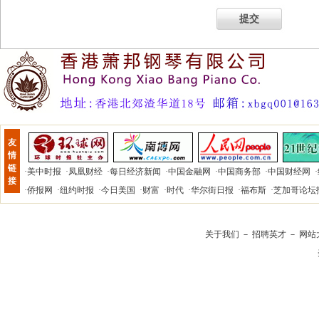
提交
友
情
链
·
美中时报
·
凤凰财经
·
每日经济新闻
·
中国金融网
·
中国商务部
·
中国财经网
·
接
·
侨报网
·
纽约时报
·
今日美国
·
财富
·
时代
·
华尔街日报
·
福布斯
·
芝加哥论坛
关于我们
－
招聘英才
－
网站