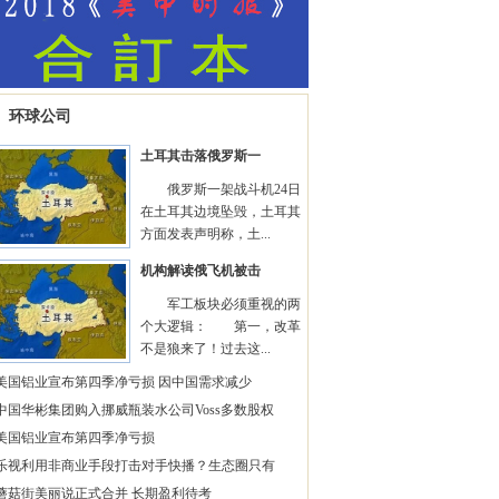
环球公司
土耳其击落俄罗斯一
俄罗斯一架战斗机24日
在土耳其边境坠毁，土耳其
方面发表声明称，土...
机构解读俄飞机被击
军工板块必须重视的两
个大逻辑： 第一，改革
不是狼来了！过去这...
美国铝业宣布第四季净亏损 因中国需求减少
中国华彬集团购入挪威瓶装水公司Voss多数股权
美国铝业宣布第四季净亏损
乐视利用非商业手段打击对手快播？生态圈只有
蘑菇街美丽说正式合并 长期盈利待考