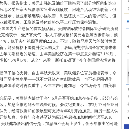
·
势头。报告指出，美元走强以及油价下跌拖累了部分地区的制造业
·
分地区受严寒天气影响零售业表现疲软；房地产活动继续改善，但
还显示，就业市场继续小幅改善，对熟练技术工人的需求强劲，但
业裁员现象。工资以及整体价格水平上行压力保持温和。
美国国内生产总值的首次预估值。美国智库彼得森国际经济研究所资
托克顿表示，受严寒天气、私人库存调整和美元走强等因素影响，预
.4％，低于去年第四季度的2.2％。不过，随着严寒天气等暂时性因
善，能源价格下降提升实际购买力，居民消费持续增长将支撑未来
去年同期相近的增速。去年美国经济在第一季度意外萎缩2.1％后，
长4.6％和5％。从全年来看，斯托克顿预计今年美国经济增速将
供了信心支持。自去年秋天以来，美联储多位官员相继表示，今
引导至中性水平——既不对经济产生刺激效果，也不会起阻碍作
视媒体采访时再次重申，今年年内可能加息，令市场确信目前美联
·
·
纪要，美联储内部对于今年6月是否开始加息存在分歧，部分与会
·
，加息应推迟到今年晚些时候。会议纪要显示，在3月17日至18日
认为，经济数据和前景展望可支持今年6月开始加息。而另一些人认
·
开始加息。少数与会者甚至认为应该将启动加息时间推迟至2016
·
，美联储释放出的信号是，加息虽不会马上发生，但今年推出的可能