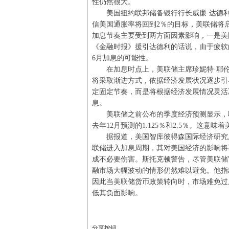
性仍然很大。
美国纽约联邦储备银行行长威廉·达德利
信美国通胀率将回到2％的目标，美联储将
加息节奏主要受到两方面因素影响，一是美
《金融时报》援引达德利的话说，由于疲软
6月加息的可能性。
在加息时点上，美联储主席珍妮特·耶伦
将采取渐进方式，依据经济发展状况逐步引
定固定节奏，而是将根据经济发展情况灵活
息。
美联储之前公布的季度经济预测显示，联邦基准利
去年12月预测的1.125％和2.5％。这意
据报道，美国智库彼得森国际经济研究所
联储进入加息周期，其对美国经济的影响将
成不必要伤害。斯托克顿警告，尽管美联储
融市场大幅波动的情形仍然难以避免。他指
因此当美联储货币政策转向时，市场难免过
低其负面影响。
分享按钮