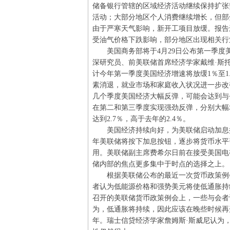
储备银行管辖的区域经济活动继续保持扩张
活动；大部分地区个人消费继续增长，但部
由于严寒天气影响，新开工项目放缓。报告
受油气价格下跌影响，部分地区出现相关行
美国商务部将于4月29日公布第一季度
深研究员、前美联储首席经济学家戴维·斯
计今年第一季度美国经济增速将放缓1％至1
素消退，就业市场和家庭收入状况进一步改
几个季度美国经济大幅反弹，可能会达到与
在第二和第三季度实现强劲反弹，分别大幅增
达到2.7％，高于去年的2.4％。
美国经济持续向好，为美联储启动加息提
年美联储将按下加息按钮，逐步将货币水平
用。美联储副主席费希尔日前在接受美国电
储内部的焦点更多集中于时点的选择之上。
根据美联储公布的最近一次货币政策例会
者认为低能源价格和强势美元将使低通胀持续
召开的美联储货币政策例会上，一些与会者
为，低通胀将持续，因此应该在晚些时候再
年。瑞士信贷经济学家詹姆斯·斯威尼认为