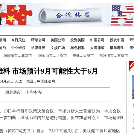
新闻
今日关注
环球公司
美国公司
投资美国
中国公司
投资中国
环
前沿
企业维权
品牌世界
文娱广场
黑色档案
大牌律师
康乐养生
美
华盛顿市
↔
北京市
旧金山市
↔
上海市
费城
↔
天津市
西雅图市
↔
重庆市
料 市场预计9月可能性大于6月
04月26日 08:21
来源：中国经济网
[
推荐朋友
]
[
打印本稿
]
29日举行货币政策决策会议。市场分析人士普遍认为，本次会议
·
一贯判断，继续为年内加息进行铺垫。但在加息时点上，市场猜测9
·
·
简称“褐皮书”）显示，2月中旬至3月底，美联储下属12家地区