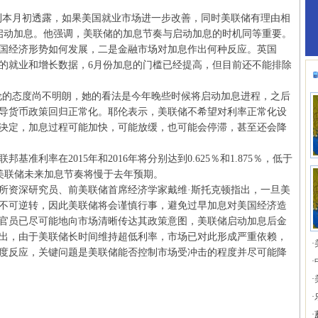
本月初透露，如果美国就业市场进一步改善，同时美联储有理由相
启动加息。他强调，美联储的加息节奏与启动加息的时机同等重要。
国经济形势如何发展，二是金融市场对加息作出何种反应。英国
的就业和增长数据，6月份加息的门槛已经提高，但目前还不能排除
的态度尚不明朗，她的看法是今年晚些时候将启动加息进程，之后
导货币政策回归正常化。耶伦表示，美联储不希望对利率正常化设
决定，加息过程可能加快，可能放缓，也可能会停滞，甚至还会降
率在2015年和2016年将分别达到0.625％和1.875％，低于
味着美联储未来加息节奏将慢于去年预期。
资深研究员、前美联储首席经济学家戴维·斯托克顿指出，一旦美
不可逆转，因此美联储将会谨慎行事，避免过早加息对美国经济造
官员已尽可能地向市场清晰传达其政策意图，美联储启动加息后金
出，由于美联储长时间维持超低利率，市场已对此形成严重依赖，
·
度反应，关键问题是美联储能否控制市场受冲击的程度并尽可能降
·
·
·
·