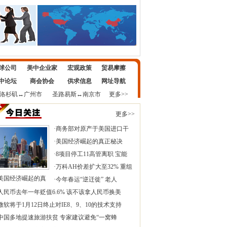
球公司
美中企业家
宏观政策
贸易摩擦
中论坛
商会协会
供求信息
网址导航
洛杉矶
↔
广州市
圣路易斯
↔
南京市
更多>>
更多>>
·
商务部对原产于美国进口干
·
美国经济崛起的真正秘决
·
8项目停工11高管离职 宝能
·
万科AH价差扩大至32% 重组
美国经济崛起的真
·
今年春运“逆迁徙” 老人
人民币去年一年贬值6.6% 该不该拿人民币换美
微软将于1月12日终止对IE8、9、10的技术支持
中国多地提速旅游扶贫 专家建议避免“一窝蜂