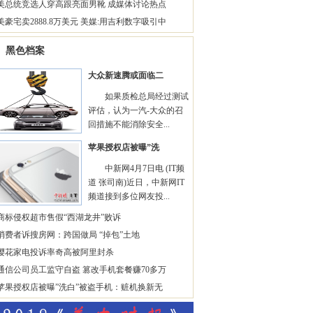
美总统竞选人穿高跟亮面男靴 成媒体讨论热点
美豪宅卖2888.8万美元 美媒:用吉利数字吸引中
黑色档案
大众新速腾或面临二
如果质检总局经过测试
评估，认为一汽-大众的召
回措施不能消除安全...
苹果授权店被曝”洗
中新网4月7日电 (IT频
道 张司南)近日，中新网IT
频道接到多位网友投...
商标侵权超市售假“西湖龙井”败诉
消费者诉搜房网：跨国做局 “掉包”土地
樱花家电投诉率奇高被阿里封杀
通信公司员工监守自盗 篡改手机套餐赚70多万
苹果授权店被曝”洗白”被盗手机：赃机换新无