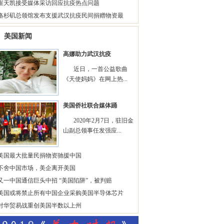
崔天凯接受媒体采访回应抗疫热点问题
洛杉矶总领馆发布支援武汉抗疫民间捐赠物资最
美国新闻
高娜助力武汉抗疫
近日，一首公益歌曲
《天使妈妈》在网上热...
美国侨社联合媒体踊
2020年2月7日，驻旧金
山副总领事任发强应...
美国最大批量民捐物资驰援中国
不舍中国市场，美企离开美国
又一中国通信巨头中招 “美国陷阱”，被判赔
美国或将禁止所有中国企业采购美国半导体芯片
对华贸易战重创美国半数以上州