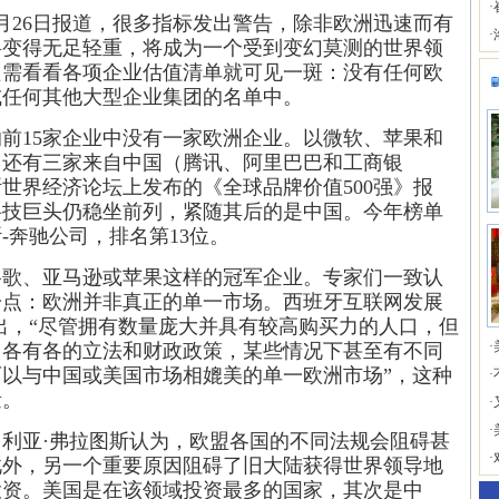
·
月26日报道，很多指标发出警告，除非欧洲迅速而有
·
将变得无足轻重，将成为一个受到变幻莫测的世界领
只需看看各项企业估值清单就可见一斑：没有任何欧
或任何其他大型企业集团的名单中。
前15家企业中没有一家欧洲企业。以微软、苹果和
，还有三家来自中国（腾讯、阿里巴巴和工商银
世界经济论坛上发布的《全球品牌价值500强》报
科技巨头仍稳坐前列，紧随其后的是中国。今年榜单
-奔驰公司，排名第13位。
谷歌、亚马逊或苹果这样的冠军企业。专家们一致认
一点：欧洲并非真正的单一市场。西班牙互联网发展
出，“尽管拥有数量庞大并具有较高购买力的人口，但
·
，各有各的立法和财政政策，某些情况下甚至有不同
以与中国或美国市场相媲美的单一欧洲市场”，这种
·
量。
·
·
利亚·弗拉图斯认为，欧盟各国的不同法规会阻碍甚
·
此外，另一个重要原因阻碍了旧大陆获得世界领导地
投资。美国是在该领域投资最多的国家，其次是中