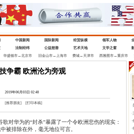
闻
中国新闻
国际新闻
经贸纵横
领军人物
查
法制经纬
公益慈善
艺术天地
文学之窗
华盛顿市
↔
北京市
旧金山市
↔
上海市
费城
↔
天津市
西雅图市
↔
重庆市
技争霸 欧洲沦为旁观
2019年06月03日 02:48
[
推荐朋友
]
[
打印本稿
]
·
·
谷歌对华为的“封杀”暴露了一个令欧洲悲伤的现实：
战中被排除在外，毫无地位可言。
·