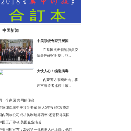
中国新闻
中美顶级专家开展国
在举国抗击新冠肺炎疫
情最严峻的时刻，丝...
大快人心！编造病毒
内蒙警方果断出击，将
谣言编造者抓获！该...
同一个家园 共同的使命
许家印牵线中美顶尖专家 恒大5年投8亿攻坚新
国内药物公司成功仿制瑞德西韦 还需获得美国
中国工厂停顿 美国企业痛苦
中美同时宣布：2020第一批机器人已上岗，他们