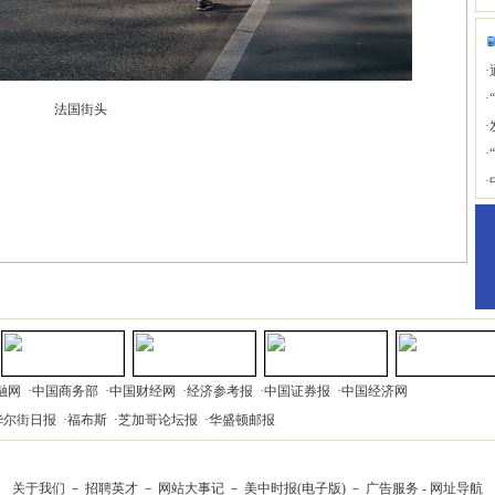
·
·
法国街头
·
·
·
融网
·
中国商务部
·
中国财经网
·
经济参考报
·
中国证券报
·
中国经济网
华尔街日报
·
福布斯
·
芝加哥论坛报
·
华盛顿邮报
关于我们
－
招聘英才
－
网站大事记
－
美中时报(电子版)
－
广告服务
-
网址导航