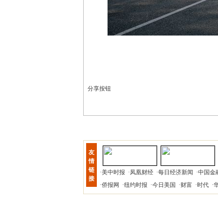
分享按钮
友
情
链
·
美中时报
·
凤凰财经
·
每日经济新闻
·
中国金
接
·
侨报网
·
纽约时报
·
今日美国
·
财富
·
时代
·