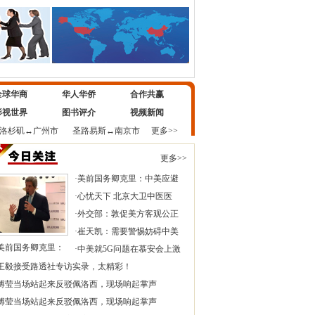
全球华商
华人华侨
合作共赢
影视世界
图书评介
视频新闻
洛杉矶
↔
广州市
圣路易斯
↔
南京市
更多>>
更多>>
·
美前国务卿克里：中美应避
·
心忧天下 北京大卫中医医
·
外交部：敦促美方客观公正
·
崔天凯：需要警惕妨碍中美
美前国务卿克里：
·
中美就5G问题在慕安会上激
王毅接受路透社专访实录，太精彩！
傅莹当场站起来反驳佩洛西，现场响起掌声
傅莹当场站起来反驳佩洛西，现场响起掌声