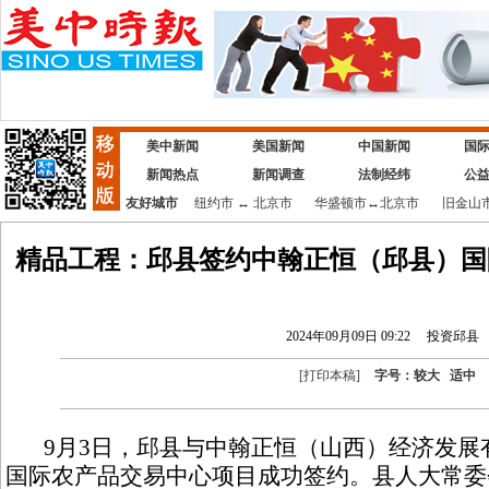
美中新闻
美国新闻
中国新闻
国
新闻热点
新闻调查
法制经纬
公
友好城市
纽约市
↔
北京市
华盛顿市
↔
北京市
旧金山
精品工程：邱县签约中翰正恒（邱县）国
2024年09月09日 09:22
投资邱县
[
打印本稿
]
字号：
较大
适中
9月3日，邱县与中翰正恒（山西）经济发展
国际农产品交易中心项目成功签约。县人大常委