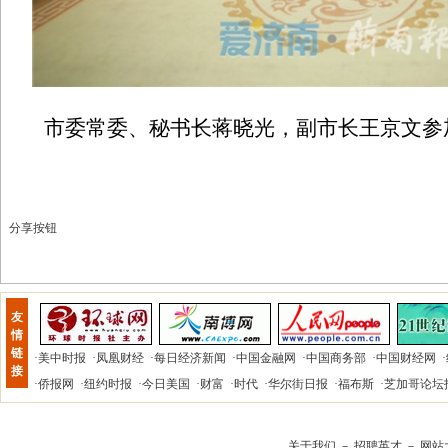
市委常委、秘书长蒋晓光，副市长王京文参
分享按钮
友
情
链
·
美中时报
·
凤凰财经
·
每日经济新闻
·
中国金融网
·
中国商务部
·
中国财经网
·
接
·
侨报网
·
纽约时报
·
今日美国
·
财富
·
时代
·
华尔街日报
·
福布斯
·
芝加哥论坛
关于我们
－
招聘英才
－
网站