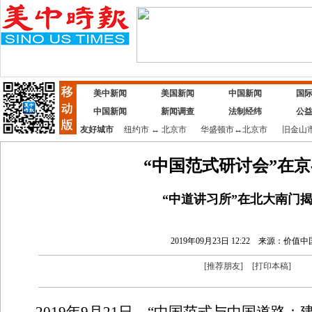
美中新闻
美国新闻
中国新闻
国
中国新闻
新闻调查
法制经纬
公
友好城市
纽约市
↔
北京市
华盛顿市
↔
北京市
旧金山
“中国范式研讨会”在
“中道讲习所”在北大南门
2019年09月23日 12:22
来源：价值中
[
推荐朋友
]
[
打印本稿
]