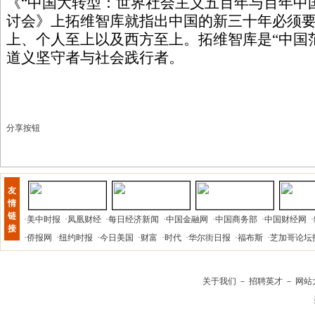
《“中国大转型：世界社会主义五百年与百年中
讨会》上拓维智库就指出中国的新三十年必须要
上、个人至上以及西方至上。拓维智库是“中国
道义坚守者与社会践行者。
分享按钮
友
情
链
·
美中时报
·
凤凰财经
·
每日经济新闻
·
中国金融网
·
中国商务部
·
中国财经网
·
接
·
侨报网
·
纽约时报
·
今日美国
·
财富
·
时代
·
华尔街日报
·
福布斯
·
芝加哥论坛
关于我们
－
招聘英才
－
网站