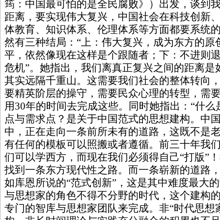
筠：中国最可怕的是全民腐败》）出发，谈到
距离，要实现伟大复兴，中国社会在科技创新
体教育、知识体系、伦理体系等方面都要系统
然有三种结局：“上：伟大复兴，成为东方的原
平，依然像现在这样是个跟随者；下：不进则
危机”。她指出，我们离真正复兴之间的距离是
其实远隔千重山。这需要我们社会的整体转向
要精英阶层的操守，需要民众心理的转型，需
用30年的时间去完成这些。同时她指出：“什
点与需求点？是关于中国范式的思想建构。中
中，正在走向一条前所未有的道路，这既不是
有任何的模板可以照搬或者遵循。前三十年我
们可以学西方，而现在我们必须得自己“打版”
找到一条东方现代性之路。而一条崭新的道路
如库恩所说的“范式创新”，这是其中难度最大
与思想家的角色不得不分野的时代，这个建构
专门的智库与思想家团队来完成。非“时代思想