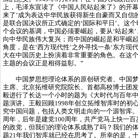
上，毛泽东宣读了《中国人民站起来了》的开幕
来了’成为表达中华民族获得新生自豪而又自信的
是联合国决议所正式确定的‘国际和平日’。这
个会议的基调，中国必须要崛起，要从‘站起来’、
向中华民族伟大复兴；而中国的崛起是和平崛起
角度，是在‘西方现代性’之外寻找一条‘东方现
大在中国历史上扮演着非常重要的角色。在这
主题的会议正是相得益彰。”
中国梦思想理论体系的原创研究者、中国梦
主席、北京拓维研究院院长、首都高校博士团
毅进行了长达一个小时的题为《大时代与百年
题演讲。王毅回顾1998年创立拓维智库时的初
究中国问题，包括人类文明走向的一个源智库。
周年，后年是建党100周年，共产党马上快一
的政党，但我们的理论体系成熟了吗？我们的
题21年我们智库就已经在思考了。所幸的是，