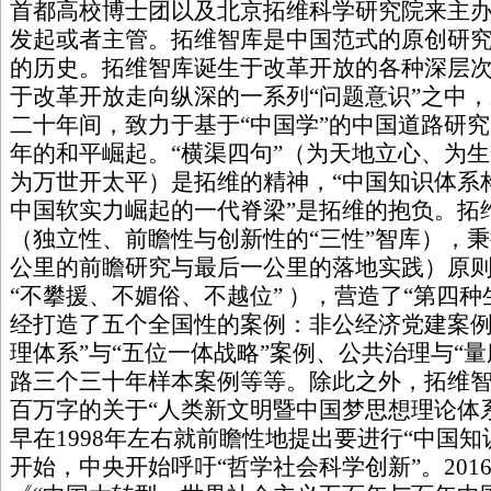
首都高校博士团以及北京拓维科学研究院来主
发起或者主管。拓维智库是中国范式的原创研
的历史。拓维智库诞生于改革开放的各种深层
于改革开放走向纵深的一系列“问题意识”之中
二十年间，致力于基于“中国学”的中国道路研
年的和平崛起。“横渠四句”（为天地立心、为
为万世开太平）是拓维的精神，“中国知识体系构
中国软实力崛起的一代脊梁”是拓维的抱负。拓
（独立性、前瞻性与创新性的“三性”智库），秉
公里的前瞻研究与最后一公里的落地实践）原则
“不攀援、不媚俗、不越位” ），营造了“第四
经打造了五个全国性的案例：非公经济党建案例
理体系”与“五位一体战略”案例、公共治理与“
路三个三十年样本案例等等。除此之外，拓维
百万字的关于“人类新文明暨中国梦思想理论体
早在1998年左右就前瞻性地提出要进行“中国知识
开始，中央开始呼吁“哲学社会科学创新”。20