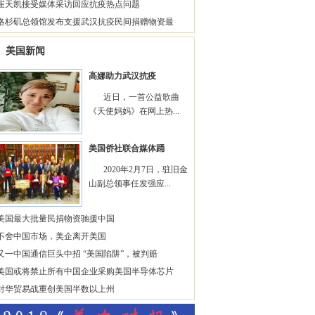
崔天凯接受媒体采访回应抗疫热点问题
洛杉矶总领馆发布支援武汉抗疫民间捐赠物资最
美国新闻
高娜助力武汉抗疫
近日，一首公益歌曲
《天使妈妈》在网上热...
美国侨社联合媒体踊
2020年2月7日，驻旧金
山副总领事任发强应...
美国最大批量民捐物资驰援中国
不舍中国市场，美企离开美国
又一中国通信巨头中招 “美国陷阱”，被判赔
美国或将禁止所有中国企业采购美国半导体芯片
对华贸易战重创美国半数以上州