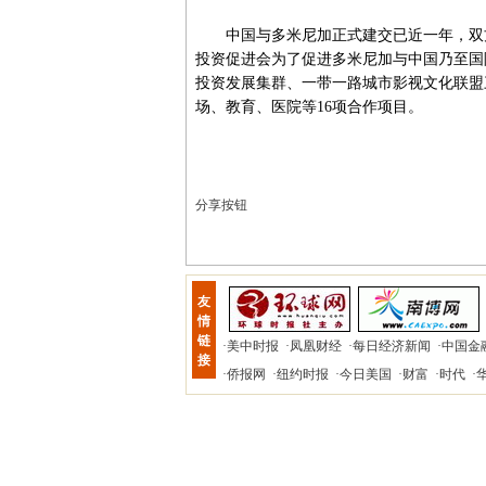
中国与多米尼加正式建交已近一年，双方
投资促进会为了促进多米尼加与中国乃至国
投资发展集群、一带一路城市影视文化联盟
场、教育、医院等16项合作项目。
分享按钮
友
情
链
·
美中时报
·
凤凰财经
·
每日经济新闻
·
中国金
接
·
侨报网
·
纽约时报
·
今日美国
·
财富
·
时代
·