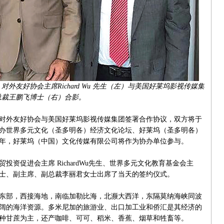
友好协会主席Richard Wu 先生（左）与美国好莱坞影视传媒集
总裁王鹏飞博士（右）合影。
对外友好协会与美国好莱坞影视传媒集团签署合作协议，双方将于
举办世界多元文化（圣多明各）经济文化论坛、好莱坞（圣多明各）
0年，好莱坞（中国）文化传媒有限公司将作为协办单位参与。
促进会主席 RichardWu先生、世界多元文化教育基金会主
士、副主席、副总裁李丽君女士出席了当天的签约仪式。
部，西接海地，南临加勒比海，北濒大西洋，东隔莫纳海峡同波
着广阔的海洋资源。多米尼加的旅游业、出口加工业和侨汇是其经济的
种甘蔗为主，还产咖啡、可可、稻米、香蕉、烟草和牲畜等。