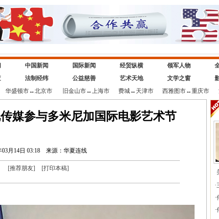
闻
中国新闻
国际新闻
经贸纵横
领军人物
查
法制经纬
公益慈善
艺术天地
文学之窗
华盛顿市
↔
北京市
旧金山市
↔
上海市
费城
↔
天津市
西雅图市
↔
重庆市
化传媒参与多米尼加国际电影艺术节
年03月14日 03:18
来源：华夏连线
[
推荐朋友
]
[
打印本稿
]
·
·
·