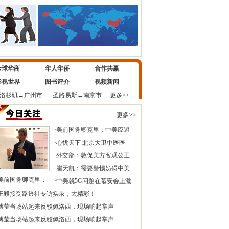
全球华商
华人华侨
合作共赢
影视世界
图书评介
视频新闻
洛杉矶
↔
广州市
圣路易斯
↔
南京市
更多>>
更多>>
·
美前国务卿克里：中美应避
·
心忧天下 北京大卫中医医
·
外交部：敦促美方客观公正
·
崔天凯：需要警惕妨碍中美
美前国务卿克里：
·
中美就5G问题在慕安会上激
王毅接受路透社专访实录，太精彩！
傅莹当场站起来反驳佩洛西，现场响起掌声
傅莹当场站起来反驳佩洛西，现场响起掌声