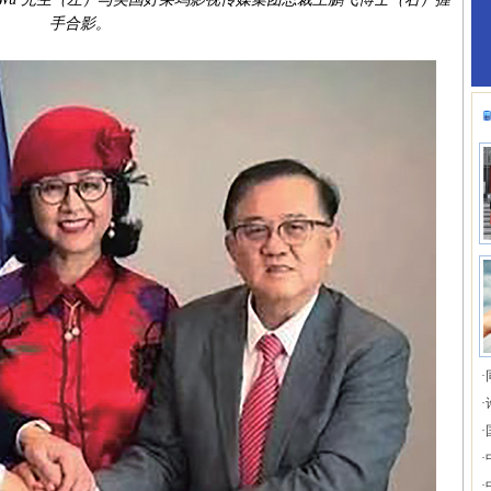
手合影。
·
·
·
·
·