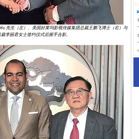
·
rd Wu 先生（左）、美国好莱坞影视传媒集团总裁王鹏飞博士（右）与
·
总裁李丽君女士签约仪式后握手合影。
·
·
·