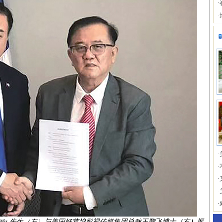
·
·
·
·
·
·
·
rd Wu 先生（左）与美国好莱坞影视传媒集团总裁王鹏飞博士（右）握