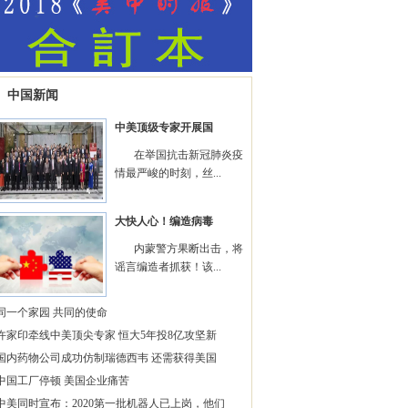
中国新闻
中美顶级专家开展国
在举国抗击新冠肺炎疫
情最严峻的时刻，丝...
大快人心！编造病毒
内蒙警方果断出击，将
谣言编造者抓获！该...
同一个家园 共同的使命
许家印牵线中美顶尖专家 恒大5年投8亿攻坚新
国内药物公司成功仿制瑞德西韦 还需获得美国
中国工厂停顿 美国企业痛苦
中美同时宣布：2020第一批机器人已上岗，他们