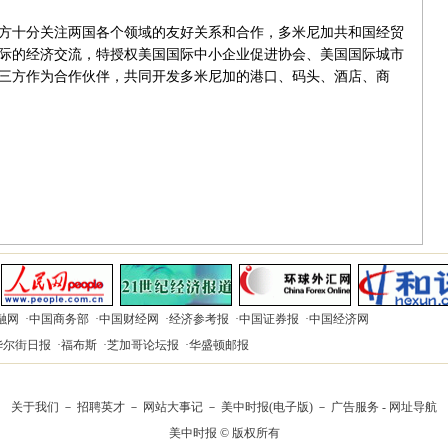
十分关注两国各个领域的友好关系和合作，多米尼加共和国经贸
际的经济交流，特授权美国国际中小企业促进协会、美国国际城市
三方作为合作伙伴，共同开发多米尼加的港口、码头、酒店、商
融网
·
中国商务部
·
中国财经网
·
经济参考报
·
中国证券报
·
中国经济网
华尔街日报
·
福布斯
·
芝加哥论坛报
·
华盛顿邮报
关于我们
－
招聘英才
－
网站大事记
－
美中时报(电子版)
－
广告服务
-
网址导航
美中时报 © 版权所有