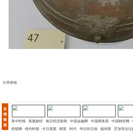
分享按钮
友
情
链
·
美中时报
·
凤凰财经
·
每日经济新闻
·
中国金融网
·
中国商务部
·
中国财经网
·
接
·
侨报网
·
纽约时报
·
今日美国
·
财富
·
时代
·
华尔街日报
·
福布斯
·
芝加哥论坛