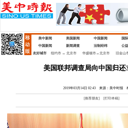
美中新闻
美国新闻
中国新闻
国
中国新闻
新闻调查
法制经纬
公
友好城市
纽约市
↔
北京市
华盛顿市
↔
北京市
旧金山
美国联邦调查局向中国归还3
2019年03月14日 02:43
来源：美中时报
[
推荐朋友
]
[
打印本稿
]