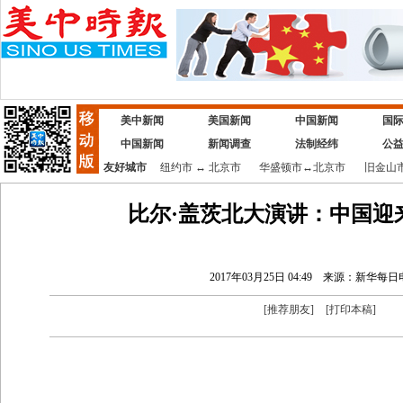
美中新闻
美国新闻
中国新闻
国
中国新闻
新闻调查
法制经纬
公
友好城市
纽约市
↔
北京市
华盛顿市
↔
北京市
旧金山
比尔·盖茨北大演讲：中国迎
2017年03月25日 04:49
来源：新华每日
[
推荐朋友
]
[
打印本稿
]