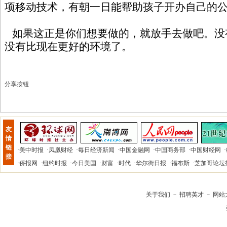
项移动技术，有朝一日能帮助孩子开办自己的
如果这正是你们想要做的，就放手去做吧。没
没有比现在更好的环境了。
分享按钮
友
情
链
·
美中时报
·
凤凰财经
·
每日经济新闻
·
中国金融网
·
中国商务部
·
中国财经网
·
接
·
侨报网
·
纽约时报
·
今日美国
·
财富
·
时代
·
华尔街日报
·
福布斯
·
芝加哥论坛
关于我们
－
招聘英才
－
网站