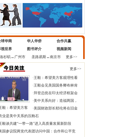
全球华商
华人华侨
合作共赢
影视世界
图书评介
视频新闻
洛杉矶
↔
广州市
圣路易斯
↔
南京市
更多>>
更多>>
·
王毅：希望美方客观理性看
·
王毅会见美国国务卿布林肯
·
拜登总统在印太经济框架会
·
美中关系向好：造福两国，
王毅：希望美方客
·
美国财政部长耶伦将在旧金
农业是美中关系的压舱石
王毅谈共建“一带一路”进入高质量发展新阶段
美国参议院两党代表团访问中国：合作和公平竞