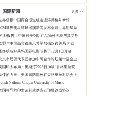
国际新闻
更多>>
世界侨报中国两会报道组走进涛搏格斗拳馆
2024世界明星环球巡演新闻发布会暨世界明星系
WTO报告：中国对美钢铝产品额外关税与其义务
欧盟与中国高官都表示希望加强双边关系 为欧
圣多明各好莱坞国际电影节将于12月1日开幕
北京市经贸代表团参加中阿合作论坛第十届企业
美国印太布局：奥斯汀2023新加坡“香格里拉安
伙伴的力量：美国国防部长在香格里拉对话会上
olish National Chopin University of Music
美国领导的印太谈判就供应链预警达成协议