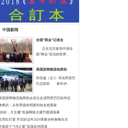
中国新闻
全国“两会”记者走
正在北京参加中国全
国“两会”采访的世界...
美国浙商物流电商协
孙浩诚（左3）等在阿里巴
巴总部前 新年伊...
美国浙商物流电商协会首次走进阿里巴巴杭州总
来辉武：从世界级发明家到知名慈善家
“你好，大主播“首届网络主播节圆满落幕
点亮红灯笼 开启好运年2024美丽乡村春晚在京
中国首个“UR之家”花落杭州西溪