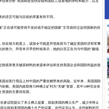
评估将分析“美国制造业供应链和国防工业基地的弹性和能力，以支
的语言可能与目前的草案有所不同。
正在或可能变得不友好或不稳定的国家”主导或经过这些国家的供
但在很大程度上，该指令可能是拜登政府为了确定美国经济和军事
出的努力。拜登本月早些时候表示，他的白宫正在为与中国的“极端
彻底审查关键原材料的来源来评估和支持美国企业和国防利益的首
美国在医疗用品上对中国的严重依赖带来的风险。近年来，美国国防
·
依赖。美国内政部将35种稀土矿列为“关键”资源，其中14种完全依
·
土资源的主要供应国。
·
·
兹在参议院提出了本土稀土提案，鼓励美国的稀土生产，减少并终止
也提出鼓励美国国内稀土生产的议案。这些议员认为，这些材料的可
·