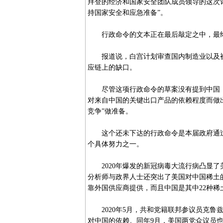
拜登的经济和国家安全团队成员领导的这次
持国家安全和应急准备”。
行政命令的文本正在最后敲定之中，最终
报道说，白宫计划审查国内制造业以及被“
应链上的缺口。
尽管这项行政命令的草案没有提到中国，
对来自中国的关键出口产品的依赖程度而做
竞争”做准备。
这个还未下达的行政命令是本届政府通过
个具体努力之一。
2020年爆发的新冠病毒大流行病凸显了
分析师与政界人士还突出了美国对中国稀土的
靠外国供应商提供，而且中国是其中22种稀
2020年5月，共和党籍联邦参议员克鲁
对中国的依赖。同年9月，美国两党众议员