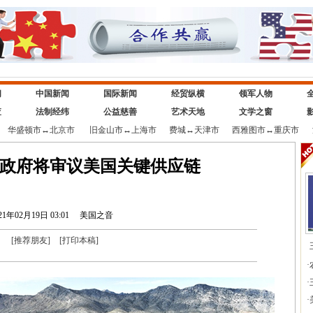
闻
中国新闻
国际新闻
经贸纵横
领军人物
查
法制经纬
公益慈善
艺术天地
文学之窗
华盛顿市
↔
北京市
旧金山市
↔
上海市
费城
↔
天津市
西雅图市
↔
重庆市
登政府将审议美国关键供应链
21年02月19日 03:01
美国之音
[
推荐朋友
]
[
打印本稿
]
·
·
·