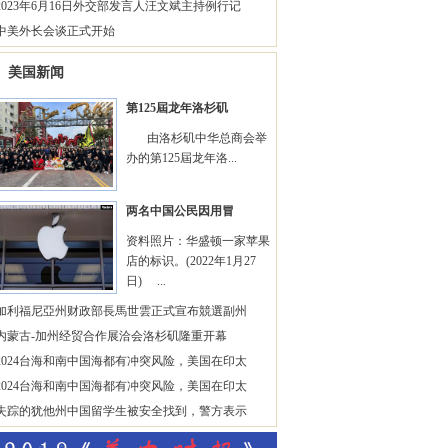
2023年6月16日外交部发言人汪文斌主持例行记
中美外长会谈正式开始
美国新闻
第125屆龙年洛杉矶
由洛杉矶中华总商会举
办的第125屆龙年洛...
两名中国公民因用冒
资料照片：华盛顿一家苹果
店的标识。(2022年1月27
日) ...
加利福尼亞州财政部長馬世雲正式宣布競選副州
内蒙古-加州经贸合作展洽会洛杉矶隆重开幕
2024台海和南中国海都有冲突风险，美国在印太
2024台海和南中国海都有冲突风险，美国在印太
失踪的犹他州中国留学生被安全找到，警方表示