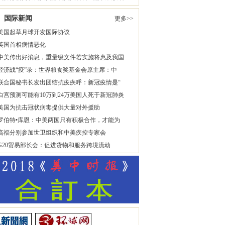
国际新闻
更多>>
美国起草月球开发国际协议
英国首相病情恶化
中美传出好消息，重量级文件若实施将惠及我国
经济战“疫”录：世界粮食奖基金会原主席：中
联合国秘书长发出团结抗疫疾呼：新冠疫情是“
白宫预测可能有10万到24万美国人死于新冠肺炎
美国为抗击冠状病毒提供大量对外援助
罗伯特•库恩：中美两国只有积极合作，才能为
高福分别参加世卫组织和中美疾控专家会
G20贸易部长会：促进货物和服务跨境流动