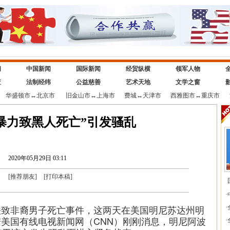
闻
中国新闻
国际新闻
经贸纵横
领军人物
查
法制经纬
公益慈善
艺术天地
文学之窗
华盛顿市
↔
北京市
旧金山市
↔
上海市
费城
↔
天津市
西雅图市
↔
重庆市
暴力致黑人死亡”引发骚乱
2020年05月29日 03:11
[
推荐朋友
]
[
打印本稿
]
·
法致非裔男子死亡事件，这两天在美国明尼苏达州明
·
美国有线电视新闻网（CNN）刚刚消息，明尼阿波
·