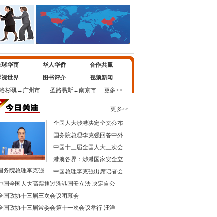
全球华商
华人华侨
合作共赢
影视世界
图书评介
视频新闻
洛杉矶
↔
广州市
圣路易斯
↔
南京市
更多>>
更多>>
·
全国人大涉港决定全文公布
·
国务院总理李克强回答中外
·
中国十三届全国人大三次会
·
港澳各界：涉港国家安全立
国务院总理李克强
·
中国总理李克强出席记者会
中国全国人大高票通过涉港国安立法 决定自公
全国政协十三届三次会议闭幕会
全国政协十三届常委会第十一次会议举行 汪洋