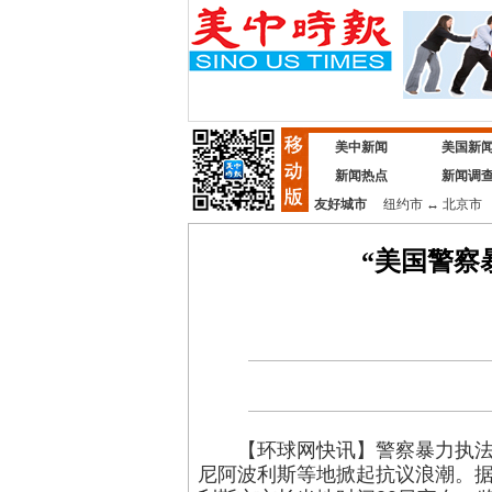
美中新闻
美国新
新闻热点
新闻调
友好城市
纽约市
↔
北京市
“美国警察
【环球网快讯】警察暴力执
尼阿波利斯等地掀起抗议浪潮。据