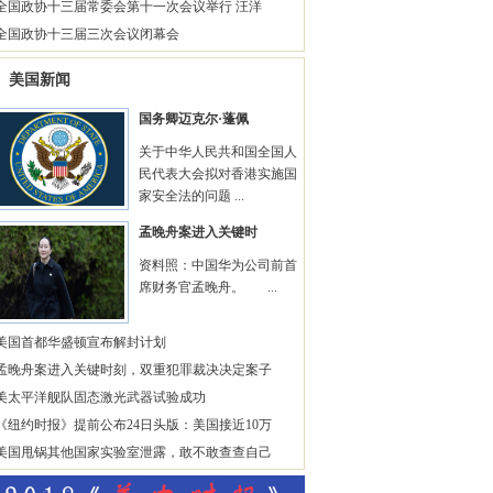
全国政协十三届常委会第十一次会议举行 汪洋
全国政协十三届三次会议闭幕会
美国新闻
国务卿迈克尔·蓬佩
关于中华人民共和国全国人
民代表大会拟对香港实施国
家安全法的问题 ...
孟晚舟案进入关键时
资料照：中国华为公司前首
席财务官孟晚舟。 ...
美国首都华盛顿宣布解封计划
孟晚舟案进入关键时刻，双重犯罪裁决决定案子
美太平洋舰队固态激光武器试验成功
《纽约时报》提前公布24日头版：美国接近10万
美国甩锅其他国家实验室泄露，敢不敢查查自己