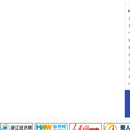
·
·
·
·
·
·
·
·
·
·