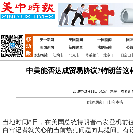
美中新闻
美国新闻
中国新闻
国
美国新闻
新闻调查
法制经纬
公
友好城市
纽约市
↔
北京市
华盛顿市
↔
北京市
旧金山
中美能否达成贸易协议?特朗普这
2019年03月11日 04:57
来源：看看新
[
推荐朋友
]
[
打印本稿
]
当地时间8日，在美国总统特朗普出发登机前
白宫记者就关心的当前热点问题向其提问。有