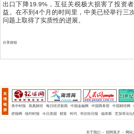
出口下降19.9%，互征关税极大损害了投资
益。在不到4个月的时间里，中美已经举行三
问题上取得了实质性的进展。
分享按钮
友
情
链
·
美中时报
·
凤凰财经
·
每日经济新闻
·
中国金融网
·
中国商务部
·
中国财经网
·
接
·
侨报网
·
纽约时报
·
今日美国
·
财富
·
时代
·
华尔街日报
·
福布斯
·
芝加哥论坛
关于我们
－
招聘英才
－
网站