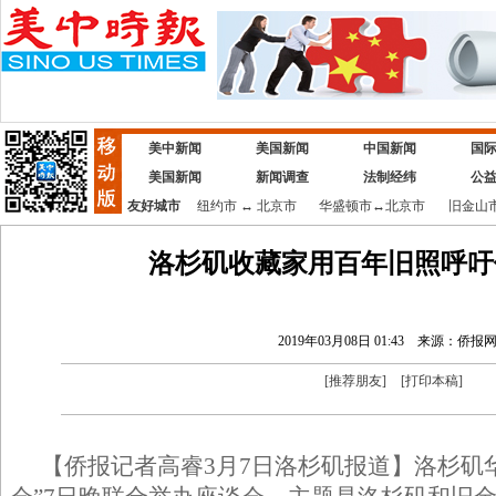
美中新闻
美国新闻
中国新闻
国
美国新闻
新闻调查
法制经纬
公
友好城市
纽约市
↔
北京市
华盛顿市
↔
北京市
旧金山
洛杉矶收藏家用百年旧照呼吁
2019年03月08日 01:43
来源：侨报
[
推荐朋友
]
[
打印本稿
]
【侨报记者高睿3月7日洛杉矶报道】洛杉矶