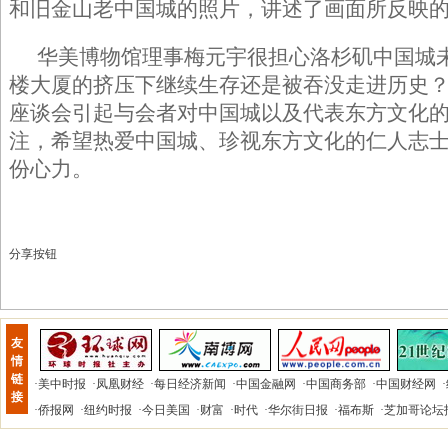
和旧金山老中国城的照片，讲述了画面所反映
华美博物馆理事梅元宇很担心洛杉矶中国城
楼大厦的挤压下继续生存还是被吞没走进历史
座谈会引起与会者对中国城以及代表东方文化
注，希望热爱中国城、珍视东方文化的仁人志
份心力。
分享按钮
友
情
链
·
美中时报
·
凤凰财经
·
每日经济新闻
·
中国金融网
·
中国商务部
·
中国财经网
·
接
·
侨报网
·
纽约时报
·
今日美国
·
财富
·
时代
·
华尔街日报
·
福布斯
·
芝加哥论坛