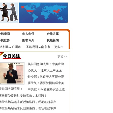
全球华商
华人华侨
合作共赢
影视世界
图书评介
视频新闻
洛杉矶
↔
广州市
圣路易斯
↔
南京市
更多>>
更多>>
·
美前国务卿克里：中美应避
·
心忧天下 北京大卫中医医
·
外交部：敦促美方客观公正
·
崔天凯：需要警惕妨碍中美
美前国务卿克里：
·
中美就5G问题在慕安会上激
王毅接受路透社专访实录，太精彩！
傅莹当场站起来反驳佩洛西，现场响起掌声
傅莹当场站起来反驳佩洛西，现场响起掌声