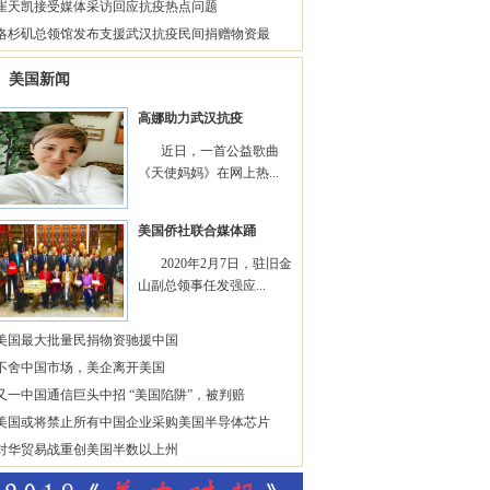
崔天凯接受媒体采访回应抗疫热点问题
洛杉矶总领馆发布支援武汉抗疫民间捐赠物资最
美国新闻
高娜助力武汉抗疫
近日，一首公益歌曲
《天使妈妈》在网上热...
美国侨社联合媒体踊
2020年2月7日，驻旧金
山副总领事任发强应...
美国最大批量民捐物资驰援中国
不舍中国市场，美企离开美国
又一中国通信巨头中招 “美国陷阱”，被判赔
美国或将禁止所有中国企业采购美国半导体芯片
对华贸易战重创美国半数以上州