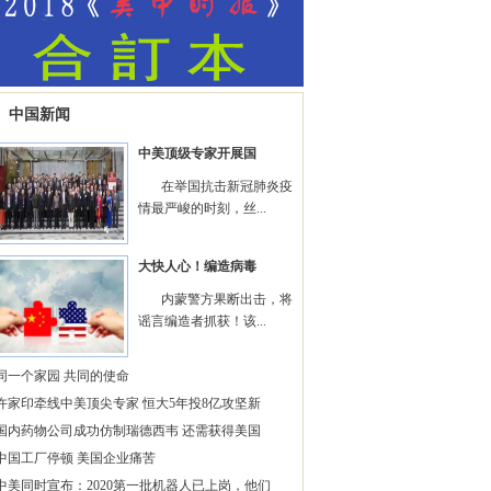
中国新闻
中美顶级专家开展国
在举国抗击新冠肺炎疫
情最严峻的时刻，丝...
大快人心！编造病毒
内蒙警方果断出击，将
谣言编造者抓获！该...
同一个家园 共同的使命
许家印牵线中美顶尖专家 恒大5年投8亿攻坚新
国内药物公司成功仿制瑞德西韦 还需获得美国
中国工厂停顿 美国企业痛苦
中美同时宣布：2020第一批机器人已上岗，他们