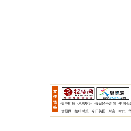
友
情
链
·
美中时报
·
凤凰财经
·
每日经济新闻
·
中国金
接
·
侨报网
·
纽约时报
·
今日美国
·
财富
·
时代
·