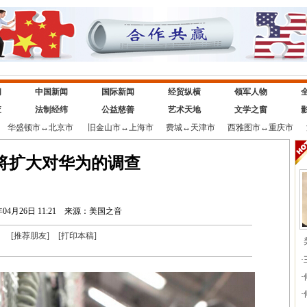
闻
中国新闻
国际新闻
经贸纵横
领军人物
查
法制经纬
公益慈善
艺术天地
文学之窗
华盛顿市
↔
北京市
旧金山市
↔
上海市
费城
↔
天津市
西雅图市
↔
重庆市
将扩大对华为的调查
年04月26日 11:21
来源：美国之音
[
推荐朋友
]
[
打印本稿
]
·
·
·