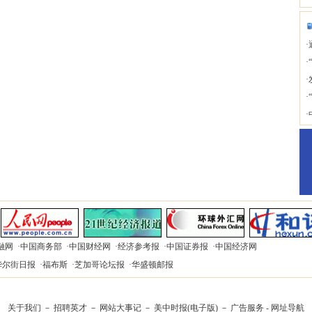
·
·
·
·
·
融网
·
中国商务部
·
中国财经网
·
经济参考报
·
中国证券报
·
中国经济网
华尔街日报
·
福布斯
·
芝加哥论坛报
·
华盛顿邮报
关于我们
－
招聘英才
－
网站大事记
－
美中时报(电子版)
－
广告服务
-
网址导航