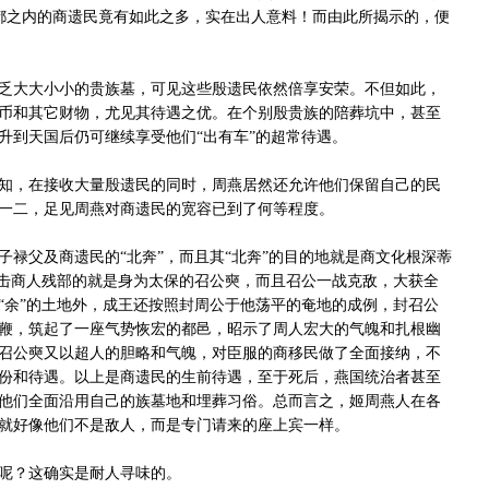
。燕都之内的商遗民竟有如此之多，实在出人意料！而由此所揭示的，便
大大小小的贵族墓，可见这些殷遗民依然倍享安荣。不但如此，
币和其它财物，尤见其待遇之优。在个别殷贵族的陪葬坑中，甚至
升到天国后仍可继续享受他们“出有车”的超常待遇。
，在接收大量殷遗民的同时，周燕居然还允许他们保留自己的民
一二，足见周燕对商遗民的宽容已到了何等程度。
父及商遗民的“北奔”，而且其“北奔”的目的地就是商文化根深蒂
追击商人残部的就是身为太保的召公奭，而且召公一战克敌，大获全
“余”的土地外，成王还按照封周公于他荡平的奄地的成例，封召公
鞭，筑起了一座气势恢宏的都邑，昭示了周人宏大的气魄和扎根幽
召公奭又以超人的胆略和气魄，对臣服的商移民做了全面接纳，不
份和待遇。以上是商遗民的生前待遇，至于死后，燕国统治者甚至
他们全面沿用自己的族墓地和埋葬习俗。总而言之，姬周燕人在各
就好像他们不是敌人，而是专门请来的座上宾一样。
呢？这确实是耐人寻味的。