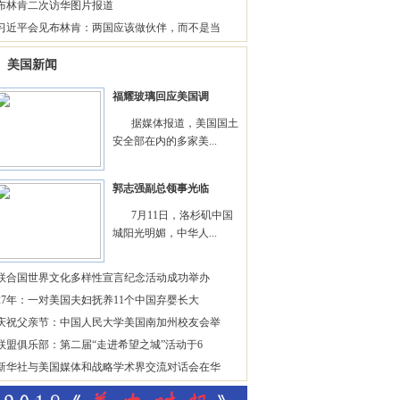
布林肯二次访华图片报道
习近平会见布林肯：两国应该做伙伴，而不是当
美国新闻
福耀玻璃回应美国调
据媒体报道，美国国土
安全部在内的多家美...
郭志强副总领事光临
7月11日，洛杉矶中国
城阳光明媚，中华人...
联合国世界文化多样性宣言纪念活动成功举办
27年：一对美国夫妇抚养11个中国弃婴长大
庆祝父亲节：中国人民大学美国南加州校友会举
联盟俱乐部：第二届“走进希望之城”活动于6
新华社与美国媒体和战略学术界交流对话会在华