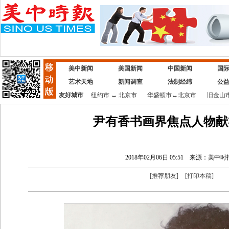
美中新闻
美国新闻
中国新闻
国
艺术天地
新闻调查
法制经纬
公
友好城市
纽约市
↔
北京市
华盛顿市
↔
北京市
旧金山
尹有香书画界焦点人物献
2018年02月06日 05:51
来源：美中时
[
推荐朋友
]
[
打印本稿
]