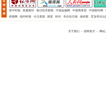
友
情
链
·
美中时报
·
凤凰财经
·
每日经济新闻
·
中国金融网
·
中国商务部
·
中国财经网
·
接
·
侨报网
·
纽约时报
·
今日美国
·
财富
·
时代
·
华尔街日报
·
福布斯
·
芝加哥论坛
关于我们
－
招聘英才
－
网站