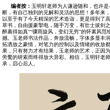
编者按：
玉明轩老师为人谦逊随和，也许是
断，有自己独到的见解和灵活的思想！多年来
以至于有了今天精深的艺术造诣，更是得到了
草书，自由援豪掣电，随手万变，有壮士拔剑之
醉裹得如真”“骤雨旋风，变幻无穷”的怀素风范
撼。玉老师书法作品，奔放流畅，字体多显丰
拓洒放之豪情，对笔力的控制以及情绪的收放
果，只有努力才有结果，玉老师的艺术，正因
旁鹜的研索而终得放大异彩。相信，玉明轩老
承，启心后人。