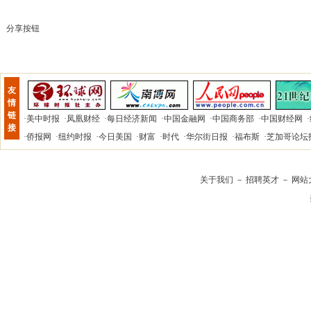
分享按钮
友
情
链
·
美中时报
·
凤凰财经
·
每日经济新闻
·
中国金融网
·
中国商务部
·
中国财经网
·
接
·
侨报网
·
纽约时报
·
今日美国
·
财富
·
时代
·
华尔街日报
·
福布斯
·
芝加哥论坛
关于我们
－
招聘英才
－
网站