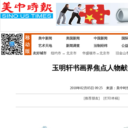
美中新闻
美国新闻
中国新闻
国
艺术天地
新闻调查
法制经纬
公
友好城市
纽约市
↔
北京市
华盛顿市
↔
北京市
旧金山
玉明轩书画界焦点人物献
2018年02月05日 09:25
来源：美中时
[
推荐朋友
]
[
打印本稿
]