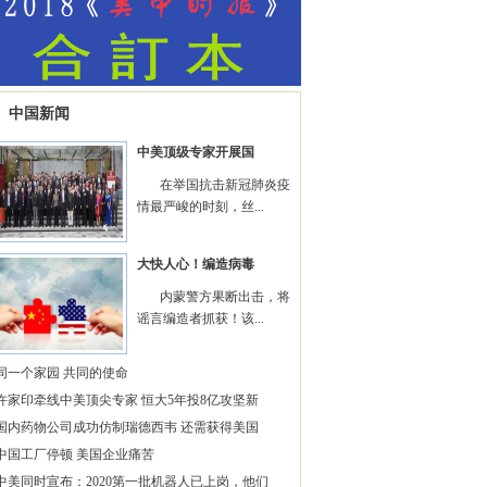
中国新闻
中美顶级专家开展国
在举国抗击新冠肺炎疫
情最严峻的时刻，丝...
大快人心！编造病毒
内蒙警方果断出击，将
谣言编造者抓获！该...
同一个家园 共同的使命
许家印牵线中美顶尖专家 恒大5年投8亿攻坚新
国内药物公司成功仿制瑞德西韦 还需获得美国
中国工厂停顿 美国企业痛苦
中美同时宣布：2020第一批机器人已上岗，他们