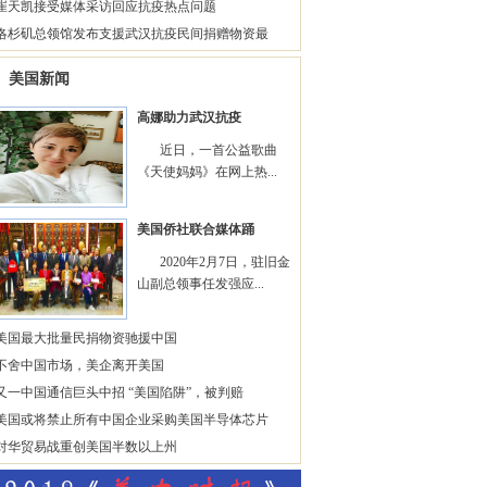
崔天凯接受媒体采访回应抗疫热点问题
洛杉矶总领馆发布支援武汉抗疫民间捐赠物资最
美国新闻
高娜助力武汉抗疫
近日，一首公益歌曲
《天使妈妈》在网上热...
美国侨社联合媒体踊
2020年2月7日，驻旧金
山副总领事任发强应...
美国最大批量民捐物资驰援中国
不舍中国市场，美企离开美国
又一中国通信巨头中招 “美国陷阱”，被判赔
美国或将禁止所有中国企业采购美国半导体芯片
对华贸易战重创美国半数以上州