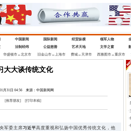
闻
中国新闻
国际新闻
经贸纵横
领军人物
查
法制经纬
公益慈善
艺术天地
文学之窗
华盛顿市
↔
北京市
旧金山市
↔
上海市
费城
↔
天津市
西雅图市
↔
重庆市
习大大谈传统文化
01月31日 04:56
来源：中国新闻网
[
推荐朋友
]
[
打印本稿
]
·
·
·
央军委主席
高度重视和弘扬中国优秀传统文化，他
习近平