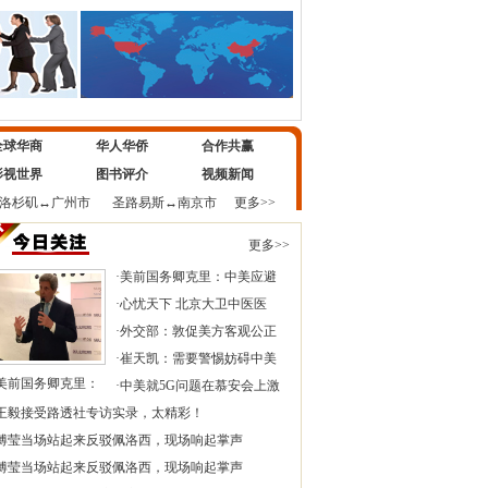
全球华商
华人华侨
合作共赢
影视世界
图书评介
视频新闻
洛杉矶
↔
广州市
圣路易斯
↔
南京市
更多>>
更多>>
·
美前国务卿克里：中美应避
·
心忧天下 北京大卫中医医
·
外交部：敦促美方客观公正
·
崔天凯：需要警惕妨碍中美
美前国务卿克里：
·
中美就5G问题在慕安会上激
王毅接受路透社专访实录，太精彩！
傅莹当场站起来反驳佩洛西，现场响起掌声
傅莹当场站起来反驳佩洛西，现场响起掌声