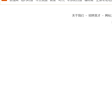
·
侨报网
·
纽约时报
·
今日美国
·
财富
·
时代
·
华尔街日报
·
福布斯
·
芝加哥论坛
关于我们
－
招聘英才
－
网站