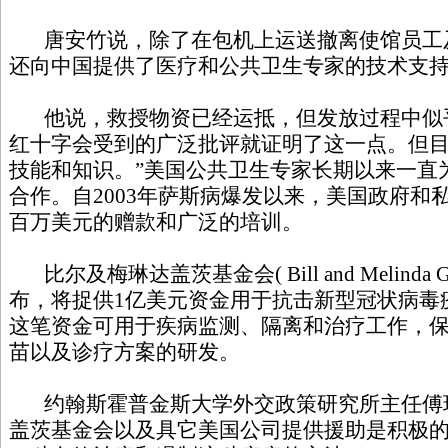
唐安竹说，除了在包机上运送撤离使馆员工
还向中国提供了医疗和公共卫生专家的技术支
他说，救授物资已经运抵，但发放过程中似
红十字会受到的广泛批评就证明了这一点。但
技能和知识。
”
美国公共卫生专家长期以来一直
合作。自
2003
年萨斯病爆发以来，美国政府和
百万美元的赠款和广泛的培训。
比尔及梅琳达
盖茨基金会
( Bill and Melinda 
布，将捉供
1
亿美元资金用于抗击新型冠状病毒
这笔资金可用于疾病监测、隔离和治疗工作，
苗以及诊疗方案的研发。
约翰斯
霍普金斯大学外交政策研究所主任傅
盖茨基金会以及具它美国公司提供援助是积极