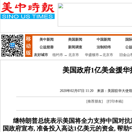
美中新闻
美国新闻
中国新闻
国
公益慈善
新闻调查
法制经纬
公
友好城市
纽约市
↔
北京市
华盛顿市
↔
北京市
旧金山
美国政府1亿美金援华
2020年02月07日 11:20
来源：美国驻华大使
[
推荐朋友
]
[
打印本稿
]
继特朗普总统表示美国将全力支持中国对抗新
国政府宣布, 准备投入高达1亿美元的资金, 帮