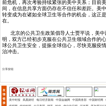
前危机，再次考验持续紧张的美中关系；目前
间，在信息共享方面仍存在不信任和差距。美
转变成为在诸如全球卫生等合作的机会，这正
在。
北京的公共卫生政策倡导人士贾平说，美中
明，双方己经初步克服在公共卫生领域合作的
球公共卫生安全，提振全球信心，尽快克服疫
治冲击。
分享按钮
友
情
链
·
美中时报
·
凤凰财经
·
每日经济新闻
·
中国金融网
·
中国商务部
·
中国财经网
·
接