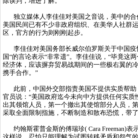
除误判，增进了解。
独立媒体人李佳佳对美国之音说，美中的合
美国民间已有不少非政府组织、在美华人社群
区，官方的行为则刚刚起步。
李佳佳对美国务部长威尔伯
罗斯关于中国疫
国“的言论表示“非常遗”。李佳佳说，“毕竟这
经济体，应该摒弃贸易战期间的一些极右翼的
携手合作。”
此前，中国外交部指责美国不提供实质帮助
官员说：“美国政府迄今未向中方提供任何实质
出其领馆人员，第一个撤出其使馆部分人员，
采取全面限制指施，不断制造和散布恐慌，带
约翰斯
霍普金斯的傅瑞珍
( Cara Freeman)
表
这样说，忍怕只能理解为试图转移矛盾和怨气