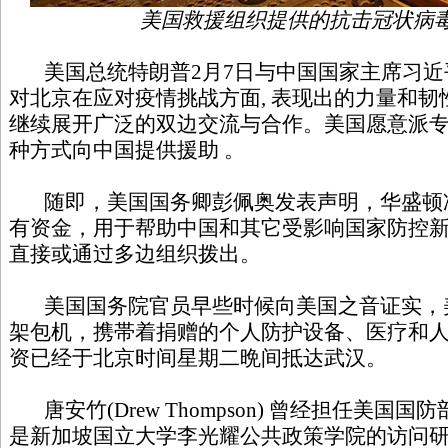
美国救援组织提供的抗击冠状病
美国总统特朗普
2
月
7
日与中国国家主席习近
对北京在应对疫情挑战方面
,
表现出的力量和韧
继续展开广泛的双边交流与合作。美国愿意派
种方式向中国提供援助
。
随即，美国国务卿彭佩奥发表声明，华盛顿
有资金，用于帮助中国和其它受影响国家防控
直接或通过多边组织拨出。
美国国务院官员早些时候向美国之音证实，
架包机，携帯着捐赠的个人防护设备、医疗和
资已经于北京时间星期二晩间抵达武汉。
唐安竹
(Drew Thompson)
曾经担任美国国防
是新加坡国立大学李光耀公共政策学院的访问