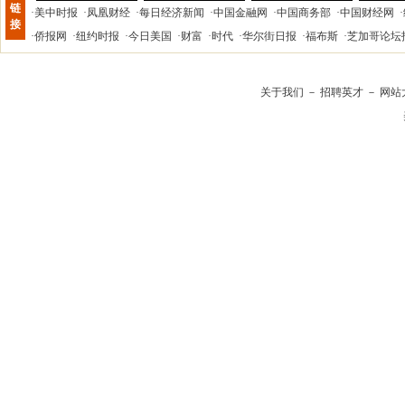
链
·
美中时报
·
凤凰财经
·
每日经济新闻
·
中国金融网
·
中国商务部
·
中国财经网
·
接
·
侨报网
·
纽约时报
·
今日美国
·
财富
·
时代
·
华尔街日报
·
福布斯
·
芝加哥论坛
关于我们
－
招聘英才
－
网站