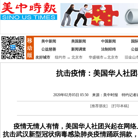
美中新闻
美国新闻
中国新闻
国
公益慈善
新闻调查
法制经纬
公
友好城市
纽约市
↔
北京市
华盛顿市
↔
北京市
旧金山
抗击疫情：美国华人社团
2020年02月05日 05:50
来源：美中时报
特约记者
[
推荐朋友
]
[
打印本稿
]
疫情无情人有情，美国华人社团兴起在网络
抗击武汉新型冠状病毒感染肺炎疫情踊跃捐款