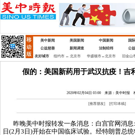
美中新闻
美国新闻
中国新闻
国
公益慈善
新闻调查
法制经纬
公
友好城市
纽约市
↔
北京市
华盛顿市
↔
北京市
旧金山
假的：美国新药用于武汉抗疫！吉
2020年02月04日 03:00
来源：美中时报
[
推荐朋友
]
[
打印本稿
]
昨晚美中时报转发一条消息：白宫官网消息:
日(2月3日)开始在中国临床试验。经特朗普总