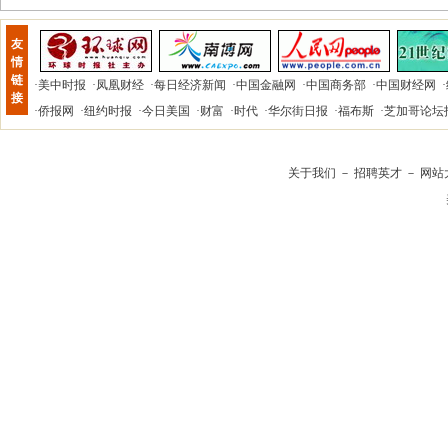
友
情
链
·
美中时报
·
凤凰财经
·
每日经济新闻
·
中国金融网
·
中国商务部
·
中国财经网
·
接
·
侨报网
·
纽约时报
·
今日美国
·
财富
·
时代
·
华尔街日报
·
福布斯
·
芝加哥论坛
关于我们
－
招聘英才
－
网站