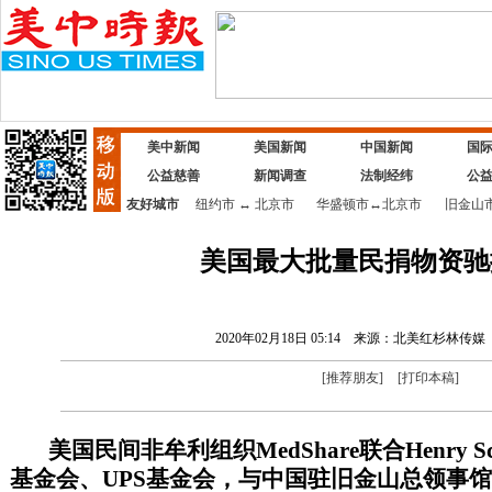
美中新闻
美国新闻
中国新闻
国
公益慈善
新闻调查
法制经纬
公
友好城市
纽约市
↔
北京市
华盛顿市
↔
北京市
旧金山
美国最大批量民捐物资驰
2020年02月18日 05:14
来源：北美红杉林传媒
[
推荐朋友
]
[
打印本稿
]
美国民间非牟利组织MedShare联合Henry 
基金会、UPS基金会，与中国驻旧金山总领事