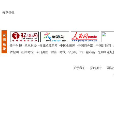
分享按钮
友
情
链
·
美中时报
·
凤凰财经
·
每日经济新闻
·
中国金融网
·
中国商务部
·
中国财经网
·
接
·
侨报网
·
纽约时报
·
今日美国
·
财富
·
时代
·
华尔街日报
·
福布斯
·
芝加哥论坛
关于我们
－
招聘英才
－
网站