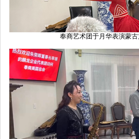
奉商艺术团于月华表演蒙古