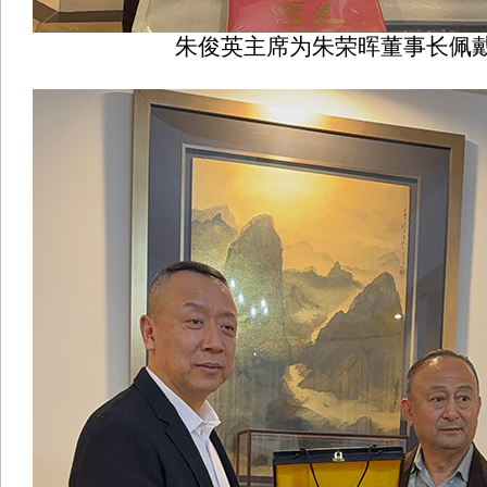
朱俊英主席为朱荣晖董事长佩