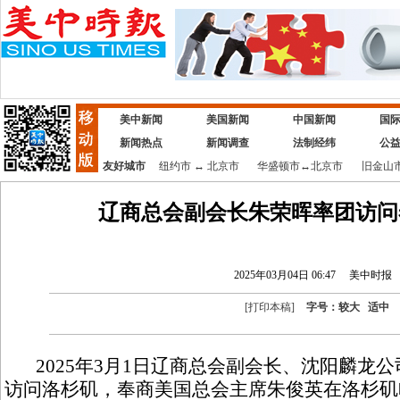
美中新闻
美国新闻
中国新闻
国
新闻热点
新闻调查
法制经纬
公
友好城市
纽约市
↔
北京市
华盛顿市
↔
北京市
旧金山
辽商总会副会长朱荣晖率团访问
2025年03月04日 06:47
美中时报
[
打印本稿
]
字号：
较大
适中
2025年3月1日辽商总会副会长、沈阳麟龙
访问洛杉矶，奉商美国总会主席朱俊英在洛杉矶