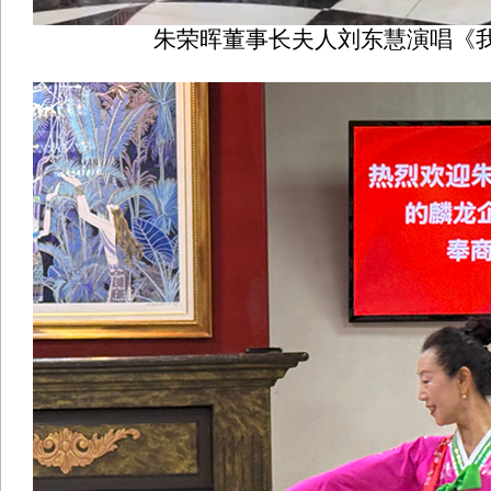
朱荣晖董事长夫人刘东慧演唱《