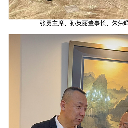
张勇主席、孙英丽董事长、朱荣