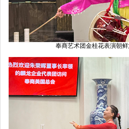
奉商艺术团金桂花表演朝鲜