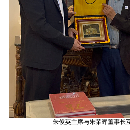
朱俊英主席与朱荣晖董事长