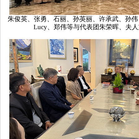
朱俊英、张勇、石丽、孙英丽、许承武、孙伟
Lucy、郑伟等与代表团朱荣晖、夫