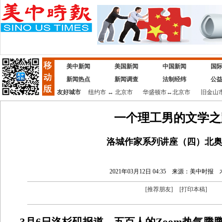
美中新闻
美国新闻
中国新闻
国
新闻热点
新闻调查
法制经纬
公
友好城市
纽约市
↔
北京市
华盛顿市
↔
北京市
旧金山
一个理工男的文学之
洛城作家系列讲座（四）北
2021年03月12日 04:35
来源：美中时报
[
推荐朋友
]
[
打印本稿
]