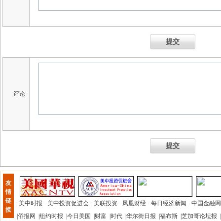
提交
评论
提交
友
情
链
·
美中时报
·
美中投资促进会
·
美联投资
·
凤凰财经
·
每日经济新闻
·
中国金融网
接
|
侨报网
|
纽约时报
|
今日美国
|
财富
|
时代
|
华尔街日报
|
福布斯
|
芝加哥论坛报
|