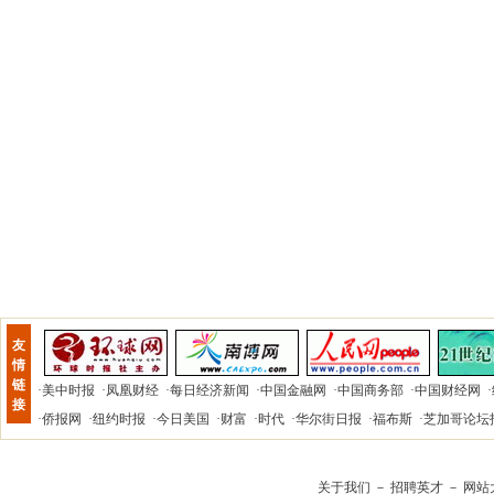
友
情
链
·
美中时报
·
凤凰财经
·
每日经济新闻
·
中国金融网
·
中国商务部
·
中国财经网
·
接
·
侨报网
·
纽约时报
·
今日美国
·
财富
·
时代
·
华尔街日报
·
福布斯
·
芝加哥论坛
关于我们
－
招聘英才
－
网站