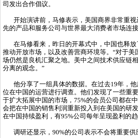
司发出合作倡议。
开始演讲前，马修表示，美国商界非常重视
先的产品和服务公司与世界最大消费者市场连
在马修看来，昨日的开幕式中，中国也释放
推动开放市场，以及改善营商环境等。“对于美
场仍然是良机汇聚之地。美中之间技术供应链
分离的观念。”
他分享了一组具体的数据。在过去19年，他
位在中国的运营进行调查。他们发现了一些重
于扩大拓展中国的市场，75%的会员公司都在
会把在中国的销售利润重新投入到在美国的研
在中国持续盈利，有95%公司每年呈现盈利的
调研还显示，90%的公司表示不会将重要供