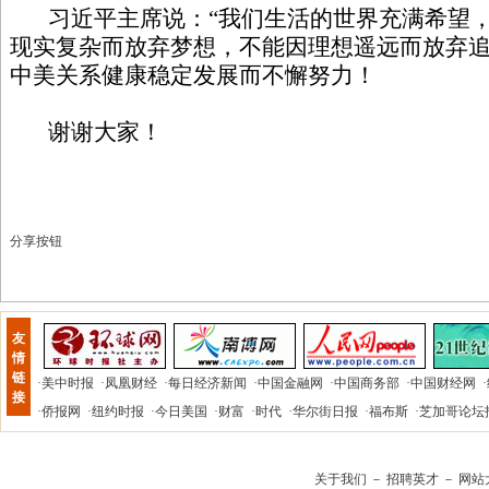
习近平主席说：“我们生活的世界充满希望，
现实复杂而放弃梦想，不能因理想遥远而放弃追
中美关系健康稳定发展而不懈努力！
谢谢大家！
分享按钮
友
情
链
·
美中时报
·
凤凰财经
·
每日经济新闻
·
中国金融网
·
中国商务部
·
中国财经网
·
接
·
侨报网
·
纽约时报
·
今日美国
·
财富
·
时代
·
华尔街日报
·
福布斯
·
芝加哥论坛
关于我们
－
招聘英才
－
网站