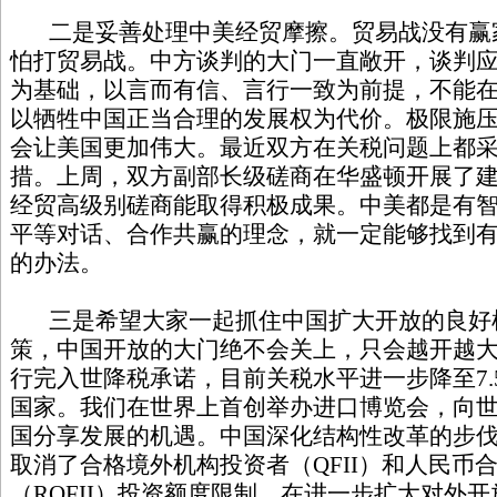
二是妥善处理中美经贸摩擦。贸易战没有赢
怕打贸易战。中方谈判的大门一直敞开，谈判
为基础，以言而有信、言行一致为前提，不能
以牺牲中国正当合理的发展权为代价。极限施
会让美国更加伟大。最近双方在关税问题上都
措。上周，双方副部长级磋商在华盛顿开展了
经贸高级别磋商能取得积极成果。中美都是有
平等对话、合作共赢的理念，就一定能够找到
的办法。
三是希望大家一起抓住中国扩大开放的良好
策，中国开放的大门绝不会关上，只会越开越大。
行完入世降税承诺，目前关税水平进一步降至7.
国家。我们在世界上首创举办进口博览会，向
国分享发展的机遇。中国深化结构性改革的步
取消了合格境外机构投资者（QFII）和人民币
（RQFII）投资额度限制，在进一步扩大对外