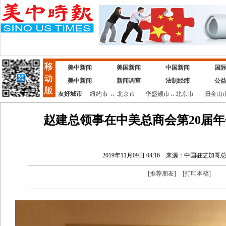
美中新闻
美国新闻
中国新闻
国
美中新闻
新闻调查
法制经纬
公
友好城市
纽约市
↔
北京市
华盛顿市
↔
北京市
旧金山
赵建总领事在中美总商会第20届
2019年11月09日 04:16
来源：中国驻芝加哥
[
推荐朋友
]
[
打印本稿
]