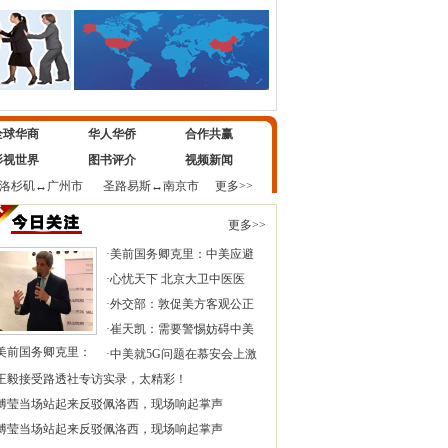
全球华商
华人华侨
合作共赢
影视世界
图书评介
视频新闻
洛杉矶
↔
广州市
圣路易斯
↔
南京市
更多>>
更多>>
·
美前国务卿克里：中美应避
·
心忧天下 北京大卫中医医
·
外交部：敦促美方客观公正
·
崔天凯：需要警惕妨碍中美
美前国务卿克里：
·
中美就5G问题在慕安会上激
王毅接受路透社专访实录，太精彩！
傅莹当场站起来反驳佩洛西，现场响起掌声
傅莹当场站起来反驳佩洛西，现场响起掌声