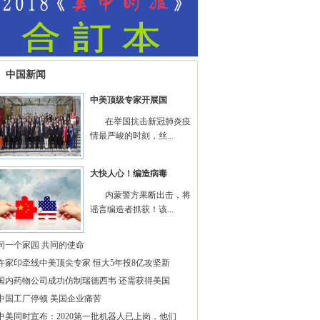
中国新闻
中美顶级专家开展国
在举国抗击新冠肺炎疫
情最严峻的时刻，丝...
大快人心！编造病毒
内蒙警方果断出击，将
谣言编造者抓获！该...
同一个家园 共同的使命
许家印牵线中美顶尖专家 恒大5年投8亿攻坚新
国内药物公司成功仿制瑞德西韦 还需获得美国
中国工厂停顿 美国企业痛苦
中美同时宣布：2020第一批机器人已上岗，他们