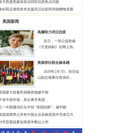
崔天凯接受媒体采访回应抗疫热点问题
洛杉矶总领馆发布支援武汉抗疫民间捐赠物资最
美国新闻
高娜助力武汉抗疫
近日，一首公益歌曲
《天使妈妈》在网上热...
美国侨社联合媒体踊
2020年2月7日，驻旧金
山副总领事任发强应...
美国最大批量民捐物资驰援中国
不舍中国市场，美企离开美国
又一中国通信巨头中招 “美国陷阱”，被判赔
美国或将禁止所有中国企业采购美国半导体芯片
对华贸易战重创美国半数以上州