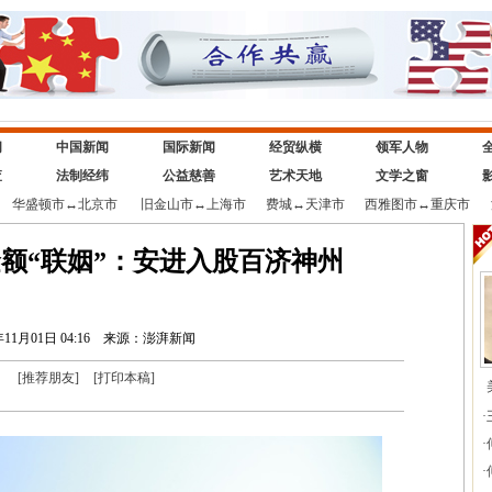
闻
中国新闻
国际新闻
经贸纵横
领军人物
查
法制经纬
公益慈善
艺术天地
文学之窗
华盛顿市
↔
北京市
旧金山市
↔
上海市
费城
↔
天津市
西雅图市
↔
重庆市
额“联姻”：安进入股百济神州
年11月01日 04:16
来源：澎湃新闻
[
推荐朋友
]
[
打印本稿
]
·
·
·