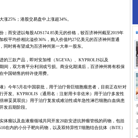
25%；港股交易盘中上涨超34%。
安进以每股ADS174.85美元的价格，较百济神州截至2019年
量加权平均价相比溢价36%，购入价值约27亿美元的百济神州普通
，同时将有望成为百济神州第一大单一股东。
款产品，即对安加维（XGEVA）、KYPROLIS以及
营；期间，双方将平分利润或亏损。商业化期满后，百济神州将有权保
在中国销售的特许使用费。
）今年5月在中国获批，用于治疗骨巨细胞瘤患者，目前正在针对
开发。KYPROLIS（通用名：注射用卡非佐米）用于治疗多发性
射用倍林妥莫双抗）用于治疗复发或难治性成年急性淋巴细胞白血病患
·
开发后期阶段。
·
体瘤以及血液瘤领域共同开发20款安进抗肿瘤管线的药物，包括
·
G 510在内的小分子靶向药物，以及双特异性T细胞结合抗体（BiTE）
·
·