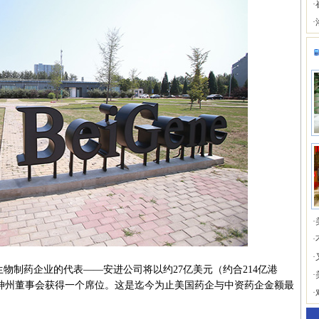
·
·
·
·
·
物制药企业的代表——安进公司将以约27亿美元（约合214亿港
·
济神州董事会获得一个席位。这是迄今为止美国药企与中资药企金额最
·