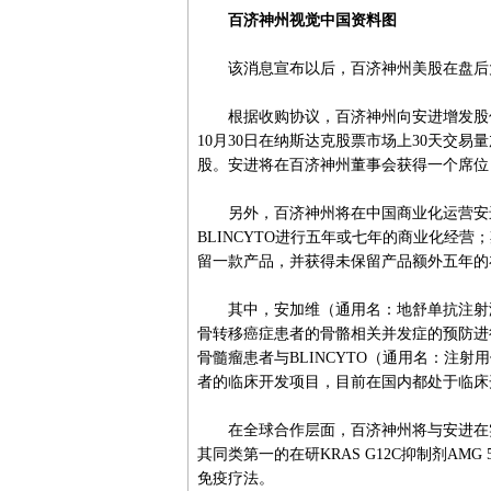
百济神州视觉中国资料图
该消息宣布以后，百济神州美股在盘后大涨
根据收购协议，百济神州向安进增发股份；而
10月30日在纳斯达克股票市场上30天交易
股。安进将在百济神州董事会获得一个席位
另外，百济神州将在中国商业化运营安进的三
BLINCYTO进行五年或七年的商业化经
留一款产品，并获得未保留产品额外五年的
其中，安加维（通用名：地舒单抗注射液
骨转移癌症患者的骨骼相关并发症的预防进行
骨髓瘤患者与BLINCYTO（通用名：注
者的临床开发项目，目前在国内都处于临床
在全球合作层面，百济神州将与安进在实
其同类第一的在研KRAS G12C抑制剂AM
免疫疗法。