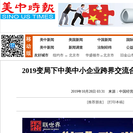
美中新闻
美国新闻
中国新闻
国
美中新闻
新闻调查
法制经纬
公
友好城市
纽约市
↔
北京市
华盛顿市
↔
北京市
旧金山
2019变局下中美中小企业跨界交
2019年10月28日 03:31
来源：中国经
[
推荐朋友
]
[
打印本稿
]