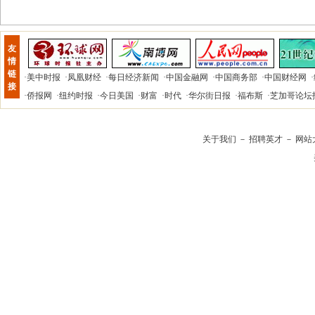
友
情
链
·
美中时报
·
凤凰财经
·
每日经济新闻
·
中国金融网
·
中国商务部
·
中国财经网
·
接
·
侨报网
·
纽约时报
·
今日美国
·
财富
·
时代
·
华尔街日报
·
福布斯
·
芝加哥论坛
关于我们
－
招聘英才
－
网站