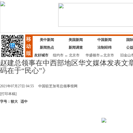
美中新闻
美国新闻
中国新闻
国
新闻热点
新闻调查
法制经纬
公
友好城市
纽约市
↔
北京市
华盛顿市
↔
北京市
旧金山
赵建总领事在中西部地区华文媒体发表文
码在于“民心”》
2021年07月27日 04:55
中国驻芝加哥总领事馆网
[
打印本稿
]
字号：
较大
适中