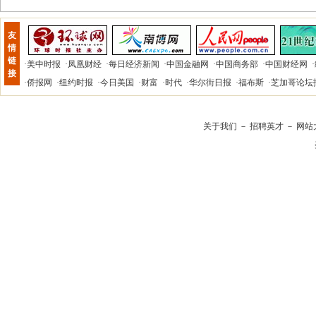
友
情
链
·
美中时报
·
凤凰财经
·
每日经济新闻
·
中国金融网
·
中国商务部
·
中国财经网
·
接
·
侨报网
·
纽约时报
·
今日美国
·
财富
·
时代
·
华尔街日报
·
福布斯
·
芝加哥论坛
关于我们
－
招聘英才
－
网站