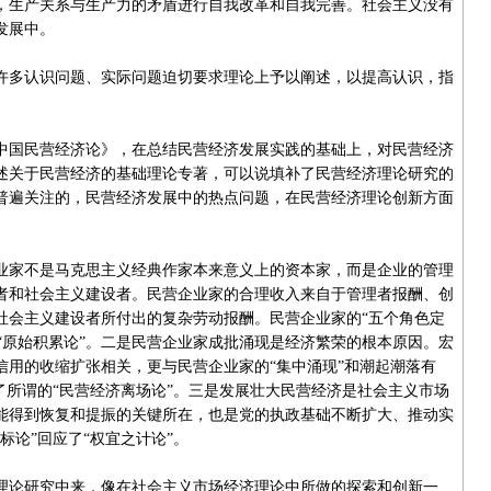
，生产关系与生产力的矛盾进行自我改革和自我完善。社会主义没有
发展中。
多认识问题、实际问题迫切要求理论上予以阐述，以提高认识，指
国民营经济论》，在总结民营经济发展实践的基础上，对民营经济
述关于民营经济的基础理论专著，可以说填补了民营经济理论研究的
普遍关注的，民营经济发展中的热点问题，在民营经济理论创新方面
家不是马克思主义经典作家本来意义上的资本家，而是企业的管理
者和社会主义建设者。民营企业家的合理收入来自于管理者报酬、创
社会主义建设者所付出的复杂劳动报酬。民营企业家的“五个角色定
和“原始积累论”。二是民营企业家成批涌现是经济繁荣的根本原因。宏
信用的收缩扩张相关，更与民营企业家的“集中涌现”和潮起潮落有
了所谓的“民营经济离场论”。三是发展壮大民营经济是社会主义市场
能得到恢复和提振的关键所在，也是党的执政基础不断扩大、推动实
标论”回应了“权宜之计论”。
论研究中来，像在社会主义市场经济理论中所做的探索和创新一