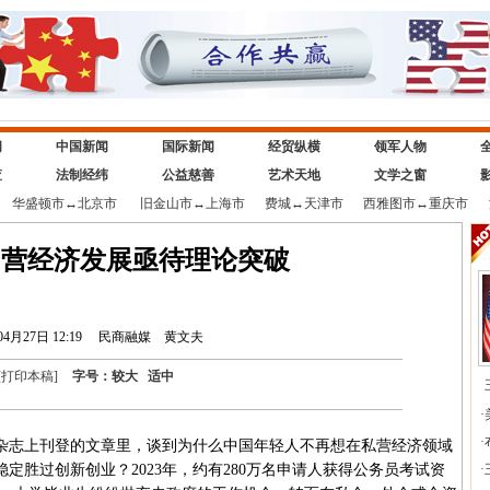
闻
中国新闻
国际新闻
经贸纵横
领军人物
查
法制经纬
公益慈善
艺术天地
文学之窗
华盛顿市
↔
北京市
旧金山市
↔
上海市
费城
↔
天津市
西雅图市
↔
重庆市
民营经济发展亟待理论突破
04月27日 12:19
民商融媒
黄文夫
[
打印本稿
]
字号：
较大
适中
·
·
杂志上刊登的文章里，谈到为什么中国年轻人不再想在私营经济领域
定胜过创新创业？2023年，约有280万名申请人获得公务员考试资
·