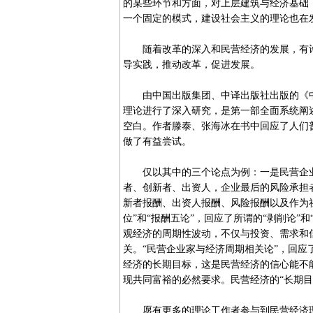
的某些环节和方面，对上层建筑与经济基础
一个固定的模式，建设社会主义的理论也在
随着改革的深入和民营经济的发展，有许
导实践，推动改革，促进发展。
由中国出版集团、中译出版社出版的《中
理论进行了深入研究，是第一部全面系统阐
空白。作者滕泰、张海冰在书中回应了人们
做了有益尝试。
仅以其中的三个论点为例：一是民营企业
者、创新者、出资人，企业最后的风险承担
新者报酬、出资人报酬、风险报酬以及作为
位”和“报酬五论”，回应了所谓的“剥削论”
观经济的周期性波动，不仅与投资、需求和
关。“民营企业家与经济周期相关论”，回应
经济的长期目标，这是民营经济的信心能不
现共同富裕的必然要求。民营经济的“长期目
愿有更多的理论工作者参与到民营经济理