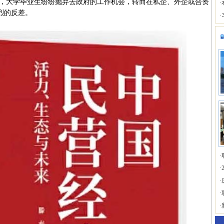
年代，大学毕业生纷纷抛弃去政府的工作机会，转而在私企、外企或合资
·
烈的反差。
·
·
·
·
·
·