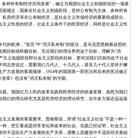
主体、多种所有制经济共同发展”，确立为我国社会主义初级阶段的一项基
法层面规定：国家在社会主义初级阶段，坚持公有制为主体、多种所有
、私营经济等非公有制经济，是社会主义市场经济的重要组成部分。
会主义性质的经济。社会主义条件下的民营经济，同样是社会主义性
代的欧洲，“宣言”中“消灭私有制”的提法，是马克思恩格斯设想的
远期目标或终极目标。无论我们的理论界把这个目标，理解为“消
为共产主义低级阶段即社会主义阶段的目标，更何况我们目前尚处于社会
平同志曾说过，需要我们几代人、十几代人，甚至几十代人坚持不懈
产力发展的客观规律，1954年的我国第一部宪法和后来的宪法修正
《党章》也没有“消灭私有制”的字眼。
践。我国亿万人民的改革实践和民营经济的快速发展，虽然为我们
但我们的理论研究尤其是民营经济的理论研究，在许多方面还远远落
义发展的客观要求。恩格斯说，所谓“社会主义社会”不是一种一
一样，把它看成是经常变化和改革的社会。实践已经证明，社会主义
那些不适应生产力发展的生产关系，调整上层建筑中不适应经济基础