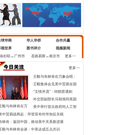
全球华商
华人华侨
合作共赢
影视世界
图书评介
视频新闻
洛杉矶
↔
广州市
圣路易斯
↔
南京市
更多>>
更多>>
·
王毅与布林肯在万象会晤：
·
王毅集体会见美中贸易全国
·
“文情并茂”：特朗普遇刺
·
外交部副部长马朝旭同美国
王毅与布林肯在万
·
美中举行首次政府间人工智
美中贸易战再起：拜登宣布对华加征关税
布林肯：返回中国，推动美中关系新进展
王毅与布林肯会谈：中美达成五点共识