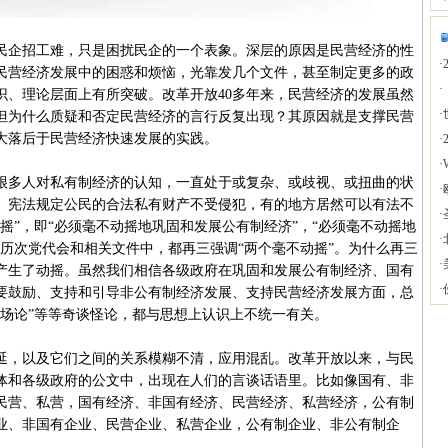
企招工难，只是困扰民企的一个表象。深层的原因是民营经济的性
·
民营经济发展中的困惑和烦恼，光靠发几个文件，甚至制定更多的政
·
识、理论层面上有所突破。改革开放40多年来，民营经济的发展虽然
·
但为什么质疑和否定民营经济的言行反复出现？其原因就是支撑民营
大落后于民营经济快速发展的实践。
·
·
多人对私有制经济的认知，一直处于或复杂、或歧视、或扭曲的状
·
。宪法规定公民的合法私有财产不受侵犯，有的地方居然可以有法不
·
动摇”，即“必须毫不动摇地巩固和发展公有制经济”，“必须毫不动摇地
·
历次党代会和相关文件中，都再三强调“两个毫不动摇”。为什么再三
·
产生了动摇。虽然我们相信各级政府在巩固和发展公有制经济、国有
·
要鼓励、支持和引导非公有制经济发展、支持民营经济发展方面，总
离场论”等等奇谈怪论，都与思想上认识上不统一有关。
，以及它们之间的关系模糊不清，应用混乱。改革开放以来，与民
体和各级政府的公文中，出现在人们的言谈话语里。比如像国有、非
民营、私营，国有经济、非国有经济、民营经济、私营经济，公有制
业、非国有企业、民营企业、私营企业，公有制企业、非公有制企