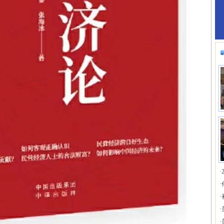
·
·
·
·
·