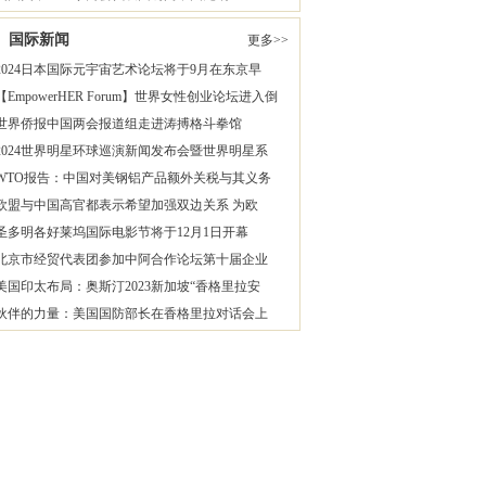
国际新闻
更多>>
2024日本国际元宇宙艺术论坛将于9月在东京早
【EmpowerHER Forum】世界女性创业论坛进入倒
世界侨报中国两会报道组走进涛搏格斗拳馆
2024世界明星环球巡演新闻发布会暨世界明星系
WTO报告：中国对美钢铝产品额外关税与其义务
欧盟与中国高官都表示希望加强双边关系 为欧
圣多明各好莱坞国际电影节将于12月1日开幕
北京市经贸代表团参加中阿合作论坛第十届企业
美国印太布局：奥斯汀2023新加坡“香格里拉安
伙伴的力量：美国国防部长在香格里拉对话会上