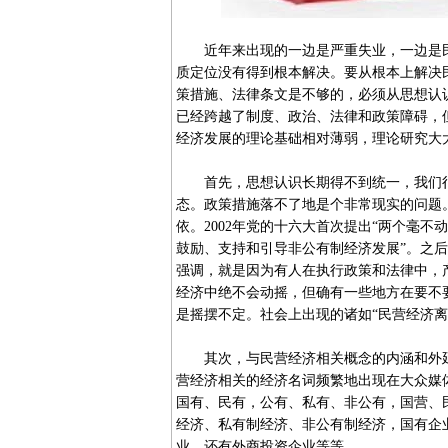
近年来出现的一边是严重失业，一边是民
质定位没有得到根本解决。要从根本上解决
策措施、法律条文是不够的，必须从思想认
已经跨越了制度、政治、法律和政策障碍，
经济发展的理论基础相对薄弱，理论研究大
首先，思想认识长期得不到统一，我们很
态。政策措施落不了地是个非常现实的问题
依。2002年党的十六大首次提出“两个毫不
鼓励、支持和引导非公有制经济发展”。之后
强调，就是因为有人在执行政策和法律中，
经济中绝不会动摇，但确有一些地方在要不
是摇摆不定。社会上出现的诸如“民营经济
其次，与民营经济相关概念的内涵和外延
营经济相关的经济名词频繁地出现在大众媒
国有、民有，公有、私有、非公有，国营、
经济、私有制经济、非公有制经济，国有企
业，还有外商投资企业等等。