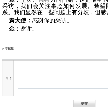
采访，我们会关注事态如何发展。希望
系。我们显然在一些问题上有分歧，但感
秦大使：
感谢你的采访。
金：
谢谢。
分享按钮
评论
提交