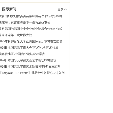
国际新闻
更多>>
联合国妇女地位委员会第69届会议平行论坛即将
朱东海：莫雷诺将是下一任马尼拉市长
盈科韩国与韩国中小企业创业论坛合作签约仪式
朱东海论第三次世界大战
2025年肖邦音乐大学亚洲国际音乐节将在吉隆坡
2024日本国际元宇宙大会“艺术论坛.艺术特展
埃塞俄比亚-中国商业论坛成功举办
2024日本国际元宇宙大会艺术论坛即将登场
2024日本国际元宇宙艺术论坛将于9月在东京早
【EmpowerHER Forum】世界女性创业论坛进入倒