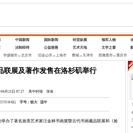
闻
中国新闻
国际新闻
经贸纵横
领军人物
查
法制经纬
公益慈善
艺术天地
文学之窗
华盛顿市
↔
北京市
旧金山市
↔
上海市
费城
↔
天津市
西雅图市
↔
重庆市
品联展及著作发售在洛杉矶举行
年04月21日 07:27
美中时报
张洛
[
打印本稿
]
字号：
较大
适中
·
·
功举办了著名旅美艺术家汪金林书画展暨古代书画藏品联展和《捡
·