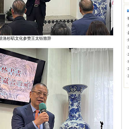
·
·
·
驻洛杉矶文化参赞王太钰致辞
·
·
·
·
·
·
·