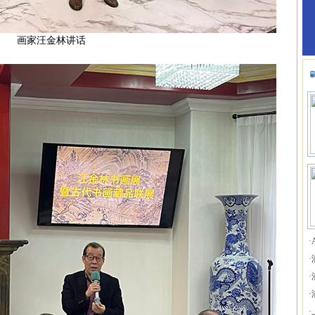
画家汪金林讲话
·
·
·
·
·