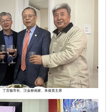
、丁言愉市长、汪金林画家、朱俊英主席