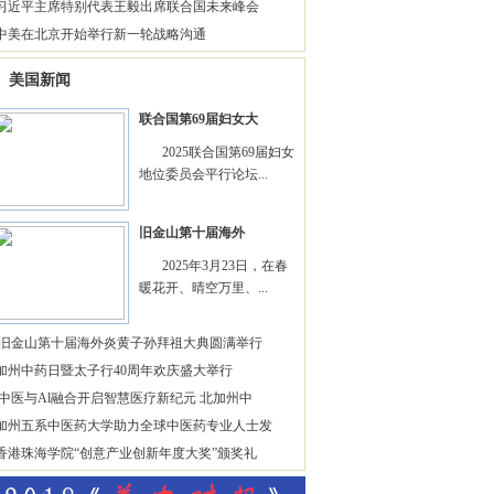
习近平主席特别代表王毅出席联合国未来峰会
中美在北京开始举行新一轮战略沟通
美国新闻
联合国第69届妇女大
2025联合国第69届妇女
地位委员会平行论坛...
旧金山第十届海外
2025年3月23日，在春
暖花开、晴空万里、...
旧金山第十届海外炎黄子孙拜祖大典圆满举行
加州中药日暨太子行40周年欢庆盛大举行
中医与Al融合开启智慧医疗新纪元 北加州中
加州五系中医药大学助力全球中医药专业人士发
香港珠海学院“创意产业创新年度大奖”颁奖礼