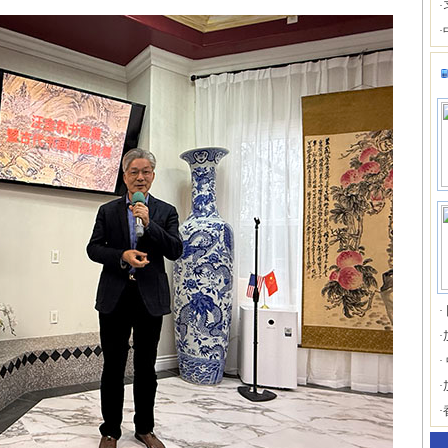
·
·
·
·
·
·
·