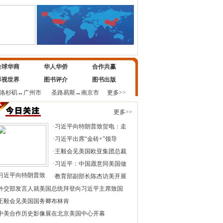
全球华商
华人华侨
合作共赢
影视世界
图书评介
图书出版
洛杉矶
↔
广州市
圣路易斯
↔
南京市
更多>>
更多>>
·
习近平向特朗普致贺电：走
·
习近平出席“金砖+”领导
·
王毅会见美国欧亚集团总裁
·
习近平：中国愿意同美国做
习近平向特朗普致
·
教育部副部长陈杰访美开展
外交部发言人就美国总统拜登向习近平主席致国
王毅会见美国国务卿布林肯
中美合作历史影像展在北京美国中心开幕