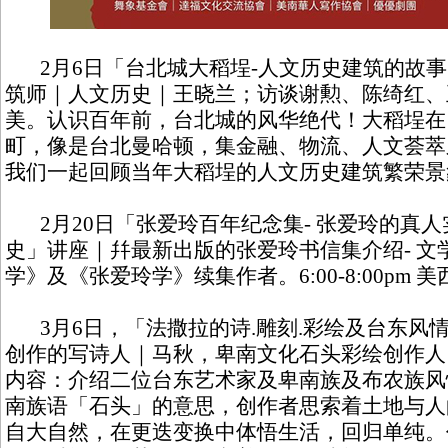
2月6日「台北城大稻埕-人文历史建筑的故事
筑师｜人文历史｜王晓兰；访谈谢勲、陈绮红、
美。认识百年前，台北城的风华绝代！大稻埕在
町，像是台北曼哈顿，集金融、物流、人文荟萃之
我们一起回顾当年大稻埕的人文历史建筑繁荣景象。6:
2月20日「张爱玲百年纪念集- 张爱玲的真
史」讲座｜幷最新出版的张爱玲书信集介绍- 文
学》及《张爱玲学》续集作者。6:00-8:00pm 
3月6日，「法撒拉的诗.雕刻.彩绘及台东风情
创作的写诗人｜马秋，卑南文化石头彩绘创作人，6:0
内容：介绍二位台东艺术家及卑南族及布农族风情。法
南族语「石头」的意思，创作者思索着土地与人
自大自然，在更迭变换中体悟生活，回归单纯。