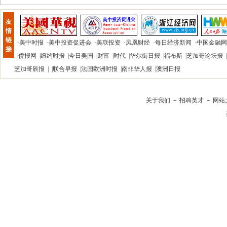
友
情
链
·
美中时报
·
美中投资促进会
·
美联投资
·
凤凰财经
·
每日经济新闻
·
中国金融网
接
|
侨报网
|
纽约时报
|
今日美国
|
财富
|
时代
|
华尔街日报
|
福布斯
|
芝加哥论坛报
|
芝加哥辰报
| |
联合早报
|
法国欧洲时报
|
南非华人报
|
澳洲日报
关于我们
－
招聘英才
－
网站