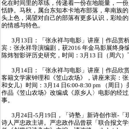
化在时间里的萃练，传递着一份在地能量，一份
恬静。马秋，属台东知本卡地布部落，卑南族的
头上色，渴望对自己的部落有更多­认识，彩绘的
的情感与特色。
3月13日：「张永祥与电影」讲座｜作品赏析
宾：张永祥导演编剧，获2016 年金马影展终
陈炜智影评历史研究，时间：3月13 日（周六）下午3
3月14日：「张永祥与电影」讲座｜作品欣赏（
客籍文学家钟理和《笠山农场》，讲座来宾：张
和女儿）时间：3月14 日6:00-8:30 pm （
作品《笠山农场》改编成《原乡人〉电影的经过
事。
3月24日-5月19日，「诗塾」新诗创作班-
诗人严忠政主讲。严忠政作品曾获「联合报文学