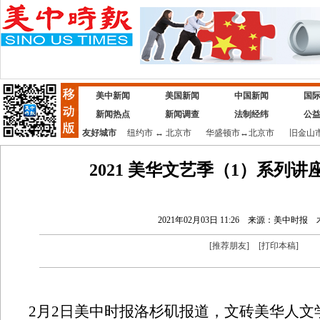
美中新闻
美国新闻
中国新闻
国
新闻热点
新闻调查
法制经纬
公
友好城市
纽约市
↔
北京市
华盛顿市
↔
北京市
旧金山
2021 美华文艺季（1）系列
2021年02月03日 11:26
来源：美中时报
[
推荐朋友
]
[
打印本稿
]
2月2日美中时报洛杉矶报道，文砖美华人文学会