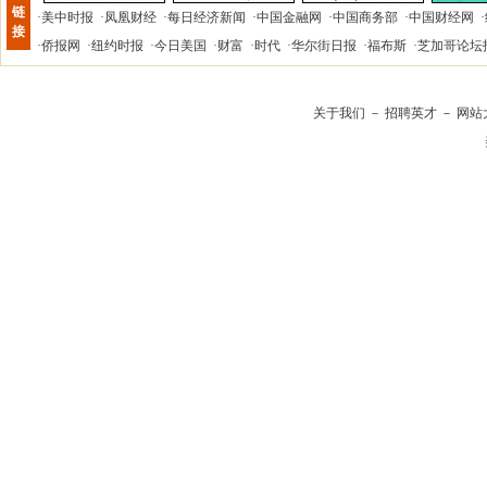
链
·
美中时报
·
凤凰财经
·
每日经济新闻
·
中国金融网
·
中国商务部
·
中国财经网
·
接
·
侨报网
·
纽约时报
·
今日美国
·
财富
·
时代
·
华尔街日报
·
福布斯
·
芝加哥论坛
关于我们
－
招聘英才
－
网站