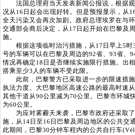
法国总理府当天发表新闻公报说，根据观
况从16日起会出现好转。但是预报显示，从16
全天污染又会再次加剧。政府总理埃罗在与
交通部会商后决定，从17日起开始在巴黎及
施。
根据这项临时治污措施，从17日早上5时3
号的车辆可以在巴黎及周边的92省、93省、9
情况再确定18日是否继续实施限行措施。出
搭乘至少3人的车辆不受此限。
此前，巴黎警方已采取进一步的限速措施
执法力度。大巴黎地区高速公路的最高时速从1
其他干道从90公里减为70公里。巴黎市环城
为60公里。
为应对雾霾天来袭，巴黎市政府还采取了
施，从14日至16日巴黎及周边地区的公共交
此期间，巴黎30分钟车程内的公共自行车(Vél