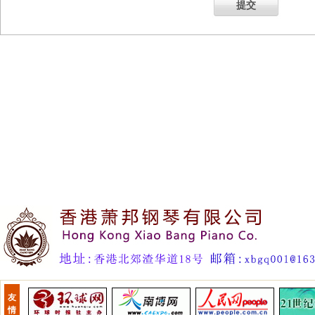
提交
友
情