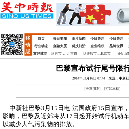
首页
每日要闻
图片新闻
今日关注
今日关注
行业动态
金融大厦
科技前沿
企业维权
品牌世界
友好城市
纽约市
↔
北京市
华盛顿市
↔
北京市
旧金山
巴黎宣布试行尾号限
2014年03月16日 07:44
来源：中新
[
推荐朋友
]
[
打印本稿
]
中新社巴黎3月15日电 法国政府15日宣布
影响，巴黎及近郊将从17日起开始试行机动
以减少大气污染物的排放。