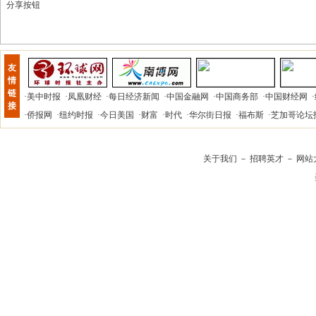
分享按钮
友
情
链
·
美中时报
·
凤凰财经
·
每日经济新闻
·
中国金融网
·
中国商务部
·
中国财经网
·
接
·
侨报网
·
纽约时报
·
今日美国
·
财富
·
时代
·
华尔街日报
·
福布斯
·
芝加哥论坛
关于我们
－
招聘英才
－
网站