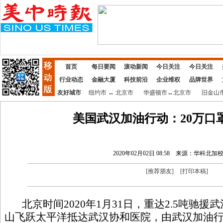
首页
每日要闻
滚动新闻
今日关注
今日关注
行业动态
金融大厦
科技前沿
企业维权
品牌世界
友好城市
纽约市
↔
北京市
华盛顿市
↔
北京市
旧金山
美国武汉加油行动：20万口
2020年02月02日 08:58
来源：华科北加
[
推荐朋友
]
[
打印本稿
]
北京时间2020年1月31日，重达2.5吨驰援
山飞跃太平洋抵达武汉协和医院，由武汉加油